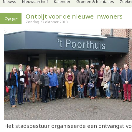
Nieuws
Nieuwsarchief
Kalender
Groeten & felicitaties
Zoeker
Ontbijt voor de nieuwe inwoners
Peer
Zondag 27 oktober 2013
Het stadsbestuur organiseerde een ontvangst v