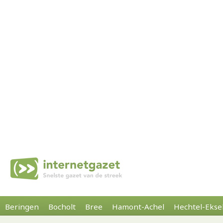
Beringen
Bocholt
Bree
Hamont-Achel
Hechtel-Ekse