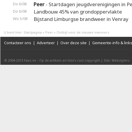
Peer
- Startdagen jeugdverenigingen in P
Do 6/08
Landbouw 45% van grondoppervlakte
Do 6/08
Bijstand Limburgse brandweer in Venray
Wo 5/08
U bent hier:
Startpagina
»
Peer
»
Ontbijt voor de nieuwe inwoners
Contacteer ons
|
Adverteer
|
Over deze site
|
Gemeente-info & link
© 2004-2013
Faes nv
-
Op de artikels en foto’s rust copyright
|
Site: Webstylers