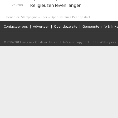
Religieuzen leven langer
Vr 7/08
U bent hier:
Startpagina
»
Peer
»
Opbouw Blues Peer gestart
Contacteer ons
|
Adverteer
|
Over deze site
|
Gemeente-info & link
© 2004-2013
Faes nv
-
Op de artikels en foto’s rust copyright
|
Site: Webstylers