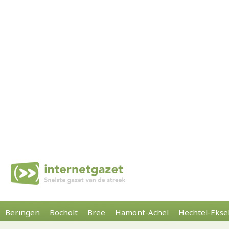
Beringen
Bocholt
Bree
Hamont-Achel
Hechtel-Ekse