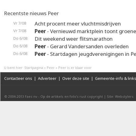
Recentste nieuws Peer
Acht procent meer vluchtmisdrijven
Vr 7/08
Peer
- Vernieuwd marktplein toont groene
Vr 7/08
Dit weekend weer flitsmarathon
Do 6/08
Peer
- Gerard Vandersanden overleden
Do 6/08
Peer
- Startdagen jeugdverenigingen in P
Do 6/08
U bent hier:
Startpagina
»
Peer
»
Peer is er klaar voor
Contacteer ons
|
Adverteer
|
Over deze site
|
Gemeente-info & link
© 2004-2013
Faes nv
-
Op de artikels en foto’s rust copyright
|
Site: Webstylers