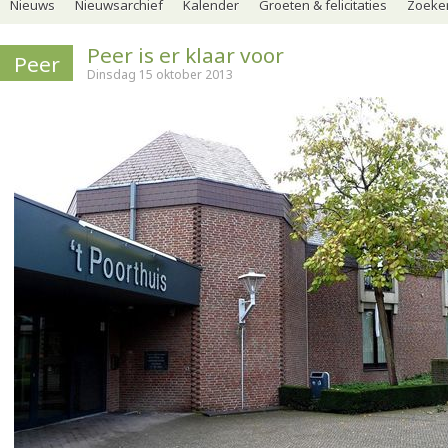
Nieuws
Nieuwsarchief
Kalender
Groeten & felicitaties
Zoeker
Peer is er klaar voor
Peer
Dinsdag 15 oktober 2013