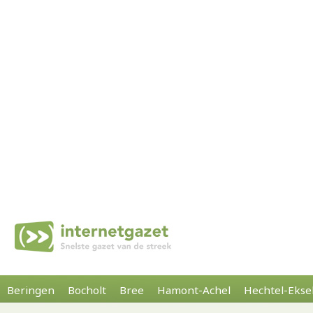
Beringen
Bocholt
Bree
Hamont-Achel
Hechtel-Ekse