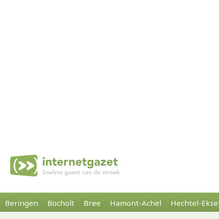
Beringen
Bocholt
Bree
Hamont-Achel
Hechtel-Ekse