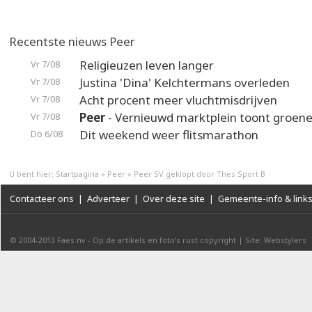
Recentste nieuws Peer
Religieuzen leven langer
Vr 7/08
Justina 'Dina' Kelchtermans overleden
Vr 7/08
Acht procent meer vluchtmisdrijven
Vr 7/08
Peer
- Vernieuwd marktplein toont groene
Vr 7/08
Dit weekend weer flitsmarathon
Do 6/08
U bent hier:
Startpagina
»
Peer
»
Peer SV geklopt door Thes Sport B
Contacteer ons
|
Adverteer
|
Over deze site
|
Gemeente-info & link
© 2004-2013
Faes nv
-
Op de artikels en foto’s rust copyright
|
Site: Webstylers