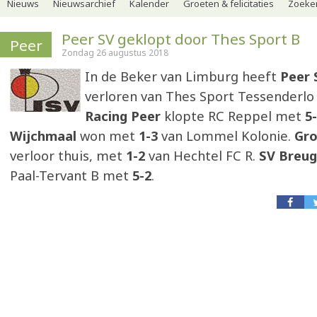
Nieuws
Nieuwsarchief
Kalender
Groeten & felicitaties
Zoeker
Peer SV geklopt door Thes Sport B
Peer
Zondag 26 augustus 2018
In de Beker van Limburg heeft
Peer 
verloren van Thes Sport Tessenderlo 
Racing Peer
klopte RC Reppel met
5-
Wijchmaal
won met
1-3
van Lommel Kolonie.
Gro
verloor thuis, met
1-2
van Hechtel FC R.
SV Breug
Paal-Tervant B met
5-2
.