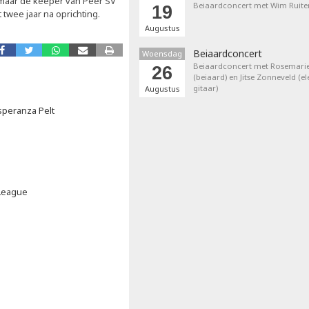
maar de keeper van Peer SV
Beiaardconcert met Wim Ruite
19
twee jaar na oprichting.
Augustus
Beiaardconcert
Woensdag
Beiaardconcert met Rosemarie
26
(beiaard) en Jitse Zonneveld (el
gitaar)
Augustus
speranza Pelt
 League