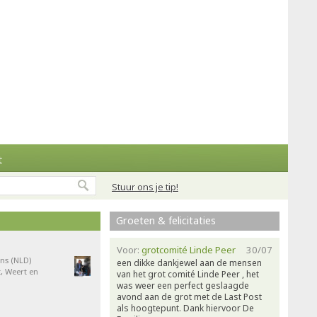
t
Stuur ons je tip!
Groeten & felicitaties
Voor:
grotcomité Linde Peer
30/07
ns (NLD)
een dikke dankjewel aan de mensen
, Weert en
van het grot comité Linde Peer , het
was weer een perfect geslaagde
avond aan de grot met de Last Post
als hoogtepunt. Dank hiervoor De