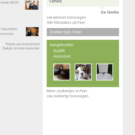
Familie
nbeek (NLD)
De familie
Uw wensen toevoegen
Alle felicitaties uit Peer
 Seuntiëns
Zoekertjes Peer
ectrische
Plaats uw evenement
Aangeboden
Bekijk de hele kalender
Badlift
Autostoel
Meer zoekertjes in Peer
Uw zoekertje toevoegen