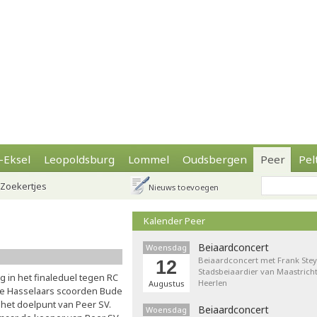
-Eksel
Leopoldsburg
Lommel
Oudsbergen
Peer
Pel
Zoekertjes
Nieuws toevoegen
Kalender Peer
Beiaardconcert
Woensdag
Beiaardconcert met Frank Stey
12
Stadsbeiaardier van Maastricht
 in het finaleduel tegen RC
Heerlen
Augustus
de Hasselaars scoorden Bude
 het doelpunt van Peer SV.
Beiaardconcert
Woensdag