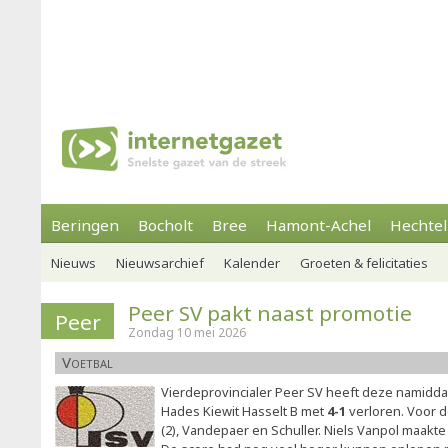
Beringen
Bocholt
Bree
Hamont-Achel
Hechtel
Nieuws
Nieuwsarchief
Kalender
Groeten & felicitaties
Peer SV pakt naast promotie
Peer
Zondag 10 mei 2026
Voetbal
Vierdeprovincialer Peer SV heeft deze namiddag
Hades Kiewit Hasselt B met
4-1
verloren. Voor 
(2), Vandepaer en Schuller. Niels Vanpol maakte