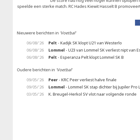
De score had nog veel hoger kunnen oplopen 
speelde een sterke match. RC Hades Kiewit Hasselt B promoveert 
Nieuwere berichten in
'Voetbal'
06/08/'26
Pelt
- Kadijk SK klopt U21 van Westerlo
06/08/'26
Lommel
- U23 van Lommel SK verliest nipt van E
06/08/'26
Pelt
- Esperanza Pelt klopt Lommel SK B
Oudere berichten in
'Voetbal'
09/05/'26
Peer
- KRC Peer verliest halve finale
09/05/'26
Lommel
- Lommel SK stap dichter bij Jupiler Pro
03/05/'26
K. Breugel-Herkol SV vlot naar volgende ronde