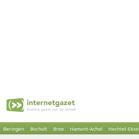
Beringen
Bocholt
Bree
Hamont-Achel
Hechtel-Ekse