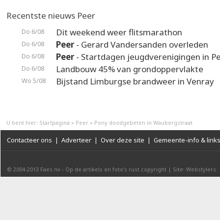
Recentste nieuws Peer
Dit weekend weer flitsmarathon
Do 6/08
Peer
- Gerard Vandersanden overleden
Do 6/08
Peer
- Startdagen jeugdverenigingen in P
Do 6/08
Landbouw 45% van grondoppervlakte
Do 6/08
Bijstand Limburgse brandweer in Venray
Wo 5/08
U bent hier:
Startpagina
»
Peer
»
Pony doodgebeten in Waubergstraat
Contacteer ons
|
Adverteer
|
Over deze site
|
Gemeente-info & link
© 2004-2013
Faes nv
-
Op de artikels en foto’s rust copyright
|
Site: Webstylers