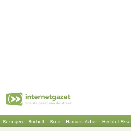
Beringen
Bocholt
Bree
Hamont-Achel
Hechtel-Ekse