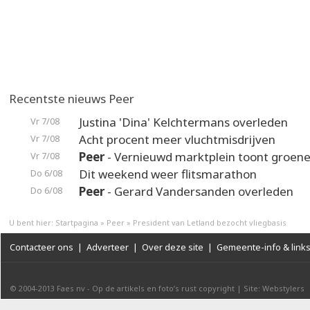
Recentste nieuws Peer
Justina 'Dina' Kelchtermans overleden
Vr 7/08
Acht procent meer vluchtmisdrijven
Vr 7/08
Peer
- Vernieuwd marktplein toont groene
Vr 7/08
Dit weekend weer flitsmarathon
Do 6/08
Peer
- Gerard Vandersanden overleden
Do 6/08
U bent hier:
Startpagina
»
Peer
»
President van Letland bezocht vliegbasis
Contacteer ons
|
Adverteer
|
Over deze site
|
Gemeente-info & link
© 2004-2013
Faes nv
-
Op de artikels en foto’s rust copyright
|
Site: Webstylers