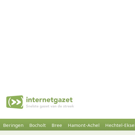
Beringen
Bocholt
Bree
Hamont-Achel
Hechtel-Ekse