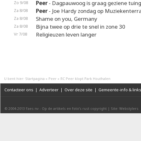
Peer
- Dagpauwoog is graag geziene tuin
Zo 9/08
Peer
- Joe Hardy zondag op Muziekenterr
Za 8/08
Shame on you, Germany
Za 8/08
Bijna twee op drie te snel in zone 30
Za 8/08
Religieuzen leven langer
Vr 7/08
U bent hier:
Startpagina
»
Peer
»
RC Peer klopt Park Houthalen
Contacteer ons
|
Adverteer
|
Over deze site
|
Gemeente-info & link
© 2004-2013
Faes nv
-
Op de artikels en foto’s rust copyright
|
Site: Webstylers