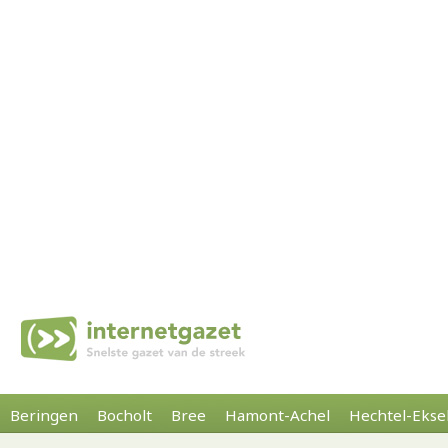
Beringen
Bocholt
Bree
Hamont-Achel
Hechtel-Ekse