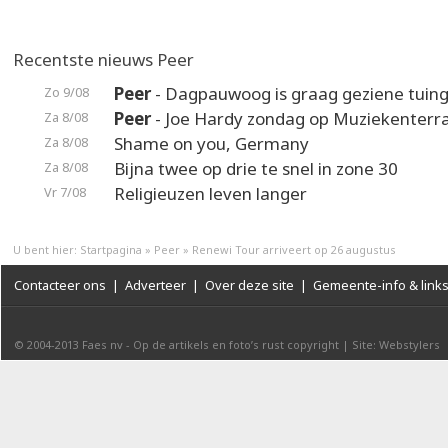
Recentste nieuws Peer
Peer
- Dagpauwoog is graag geziene tuin
Zo 9/08
Peer
- Joe Hardy zondag op Muziekenterr
Za 8/08
Shame on you, Germany
Za 8/08
Bijna twee op drie te snel in zone 30
Za 8/08
Religieuzen leven langer
Vr 7/08
U bent hier:
Startpagina
»
Peer
»
Renewi Tour arriveert op 26 augustus
Contacteer ons
|
Adverteer
|
Over deze site
|
Gemeente-info & link
© 2004-2013
Faes nv
-
Op de artikels en foto’s rust copyright
|
Site: Webstylers