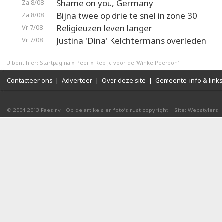
Shame on you, Germany
Za 8/08
Bijna twee op drie te snel in zone 30
Za 8/08
Religieuzen leven langer
Vr 7/08
Justina 'Dina' Kelchtermans overleden
Vr 7/08
U bent hier:
Startpagina
»
Peer
»
Rep je voor de 'WinkelPeerbon'
Contacteer ons
|
Adverteer
|
Over deze site
|
Gemeente-info & link
© 2004-2013
Faes nv
-
Op de artikels en foto’s rust copyright
|
Site: Webstylers