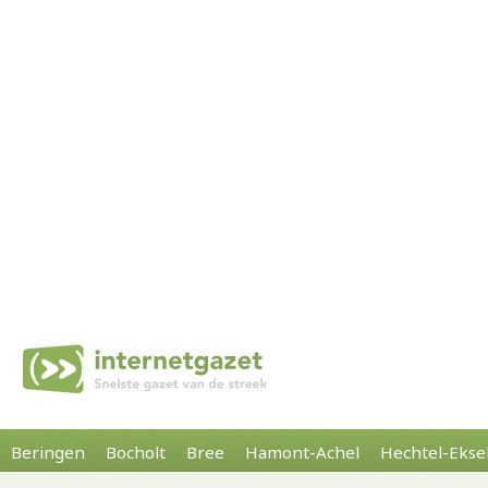
Beringen
Bocholt
Bree
Hamont-Achel
Hechtel-Ekse