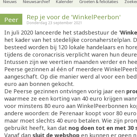
Nieuws
Nieuwsarchief
Kalender
Groeten & felicitaties
Zoeker
Rep je voor de 'WinkelPeerbon'
Peer
Donderdag 23 september 2021
In juli 2020 lanceerde het stadsbestuur de '
Winke
het kader van het stedelijke coronaherstelplan. 
besteed worden bij 120 lokale handelaars en hor
tijdens de coronacrisis verplicht waren hun deuren
Intussen zijn we veertien maanden verder en he
Peerse gezinnen al één of meerdere WinkelPee
aangeschaft. Op die manier werd al voor een bed
euro aan bonnen gekocht.
De Peerse gezinnen ontvingen vorig jaar een
pro
waarmee ze een korting van 40 euro krijgen wann
voor minstens 80 euro aan WinkelPeerbonnen ko
andere woorden: de Perenaar koopt voor 80 euro
maar moet slechts 40 euro betalen. Wie zijn pro
gebruikt heeft, kan dat
nog doen tot en met 30 
Vanaf dan
sluit de webshop
en kunnen er geen 