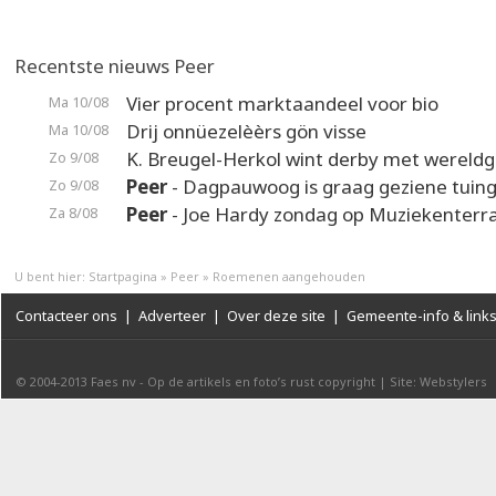
Recentste nieuws Peer
Vier procent marktaandeel voor bio
Ma 10/08
Drij onnüezelèèrs gön visse
Ma 10/08
K. Breugel-Herkol wint derby met wereldg
Zo 9/08
Peer
- Dagpauwoog is graag geziene tuin
Zo 9/08
Peer
- Joe Hardy zondag op Muziekenterr
Za 8/08
U bent hier:
Startpagina
»
Peer
»
Roemenen aangehouden
Contacteer ons
|
Adverteer
|
Over deze site
|
Gemeente-info & link
© 2004-2013
Faes nv
-
Op de artikels en foto’s rust copyright
|
Site: Webstylers