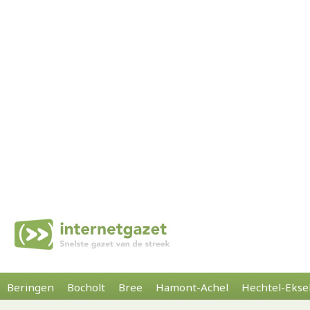
Beringen
Bocholt
Bree
Hamont-Achel
Hechtel-Ekse