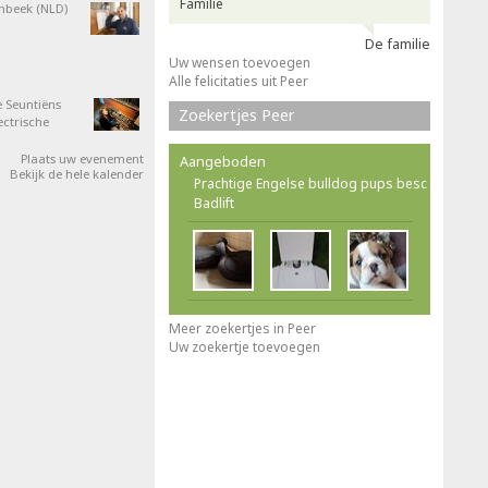
Familie
nbeek (NLD)
De familie
Uw wensen toevoegen
Alle felicitaties uit Peer
 Seuntiëns
Zoekertjes Peer
ectrische
Plaats uw evenement
Aangeboden
Bekijk de hele kalender
Prachtige Engelse bulldog pups besc
Badlift
Meer zoekertjes in Peer
Uw zoekertje toevoegen