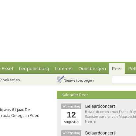
-Eksel
Leopoldsburg
Lommel
Oudsbergen
Peer
Pel
Zoekertjes
Nieuws toevoegen
Kalender Peer
Beiaardconcert
Woensdag
j was 61 jaar. De
Beiaardconcert met Frank Stey
12
in aula Omega in Peer.
Stadsbeiaardier van Maastricht
Heerlen
Augustus
Beiaardconcert
Woensdag