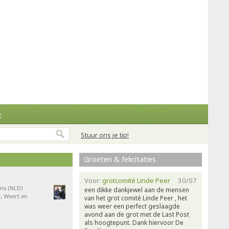
t
Stuur ons je tip!
Groeten & felicitaties
Voor:
grotcomité Linde Peer
30/07
ns (NLD)
een dikke dankjewel aan de mensen
, Weert en
van het grot comité Linde Peer , het
was weer een perfect geslaagde
avond aan de grot met de Last Post
als hoogtepunt. Dank hiervoor De