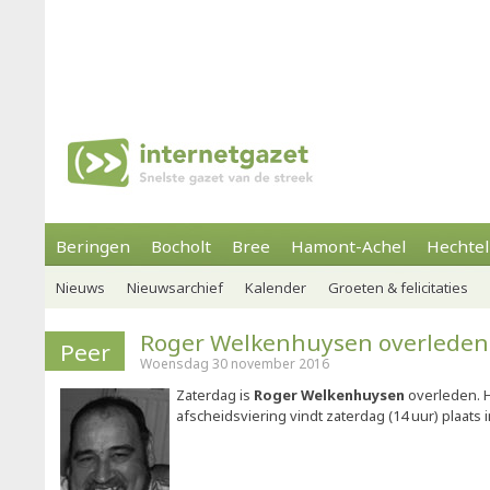
Beringen
Bocholt
Bree
Hamont-Achel
Hechtel
Nieuws
Nieuwsarchief
Kalender
Groeten & felicitaties
Roger Welkenhuysen overleden
Peer
Woensdag 30 november 2016
Zaterdag is
Roger Welkenhuysen
overleden. Hi
afscheidsviering vindt zaterdag (14 uur) plaats 