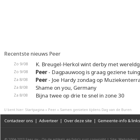
Recentste nieuws Peer
K. Breugel-Herkol wint derby met wereldg
Zo 9/08
Peer
- Dagpauwoog is graag geziene tuin
Zo 9/08
Peer
- Joe Hardy zondag op Muziekenterr
Za 8/08
Shame on you, Germany
Za 8/08
Bijna twee op drie te snel in zone 30
Za 8/08
U bent hier:
Startpagina
»
Peer
»
Samen genieten tijdens Dag van de Buren
Contacteer ons
|
Adverteer
|
Over deze site
|
Gemeente-info & link
© 2004-2013
Faes nv
-
Op de artikels en foto’s rust copyright
|
Site: Webstylers