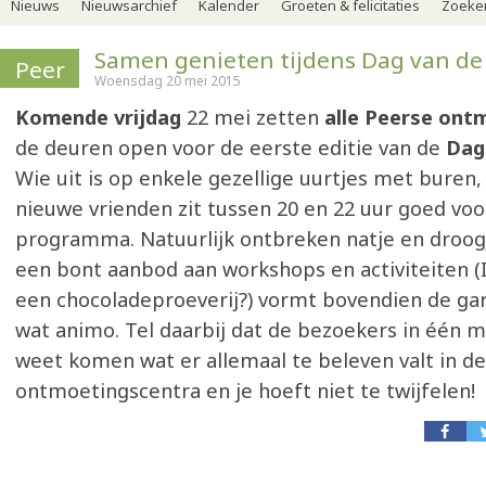
Nieuws
Nieuwsarchief
Kalender
Groeten & felicitaties
Zoeker
Samen genieten tijdens Dag van de
Peer
Woensdag 20 mei 2015
Komende vrijdag
22 mei zetten
alle Peerse ont
de deuren open voor de eerste editie van de
Dag 
Wie uit is op enkele gezellige uurtjes met buren
nieuwe vrienden zit tussen 20 en 22 uur goed voo
programma. Natuurlijk ontbreken natje en droog
een bont aanbod aan workshops en activiteiten (
een chocoladeproeverij?) vormt bovendien de gar
wat animo. Tel daarbij dat de bezoekers in één 
weet komen wat er allemaal te beleven valt in d
ontmoetingscentra en je hoeft niet te twijfelen!