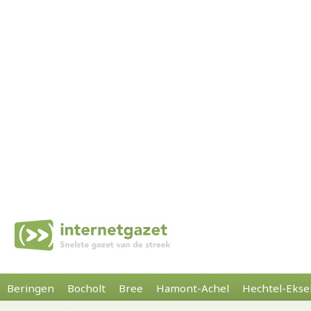
Beringen
Bocholt
Bree
Hamont-Achel
Hechtel-Ekse