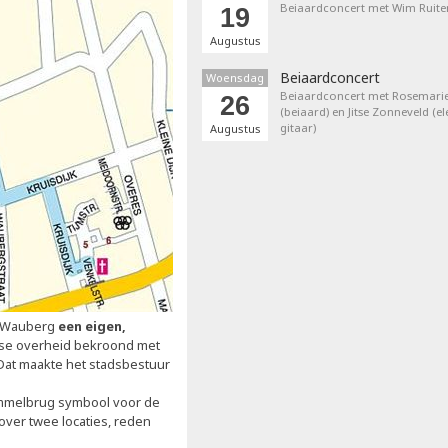
Beiaardconcert met Wim Ruite
19
Augustus
Beiaardconcert
Woensdag
Beiaardconcert met Rosemarie
26
(beiaard) en Jitse Zonneveld (el
gitaar)
Augustus
en Wauberg
een eigen,
amse overheid bekroond met
 Dat maakte het stadsbestuur
ommelbrug symbool voor de
over twee locaties, reden