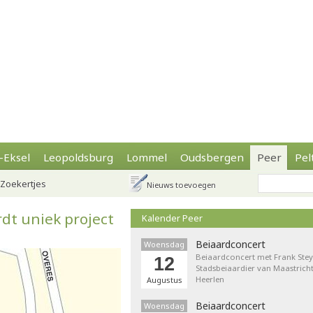
-Eksel
Leopoldsburg
Lommel
Oudsbergen
Peer
Pel
Zoekertjes
Nieuws toevoegen
dt uniek project
Kalender Peer
Beiaardconcert
Woensdag
Beiaardconcert met Frank Stey
12
Stadsbeiaardier van Maastricht
Heerlen
Augustus
Beiaardconcert
Woensdag