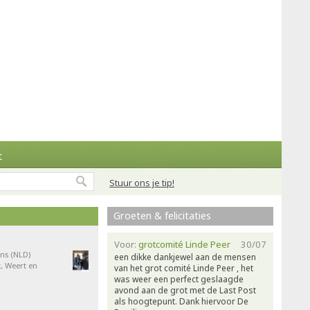
t
Stuur ons je tip!
Groeten & felicitaties
Voor:
grotcomité Linde Peer
30/07
ns (NLD)
een dikke dankjewel aan de mensen
, Weert en
van het grot comité Linde Peer , het
was weer een perfect geslaagde
avond aan de grot met de Last Post
als hoogtepunt. Dank hiervoor De