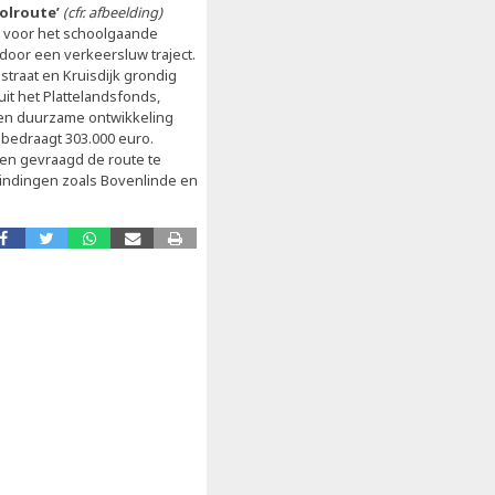
olroute’
(cfr. afbeelding)
er voor het schoolgaande
oor een verkeersluw traject.
straat en Kruisdijk grondig
t het Plattelandsfonds,
een duurzame ontwikkeling
 bedraagt 303.000 euro.
en gevraagd de route te
bindingen zoals Bovenlinde en