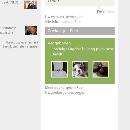
Familie
nbeek (NLD)
De familie
Uw wensen toevoegen
Alle felicitaties uit Peer
 Seuntiëns
Zoekertjes Peer
ectrische
Plaats uw evenement
Aangeboden
Bekijk de hele kalender
Prachtige Engelse bulldog pups besc
Badlift
Meer zoekertjes in Peer
Uw zoekertje toevoegen