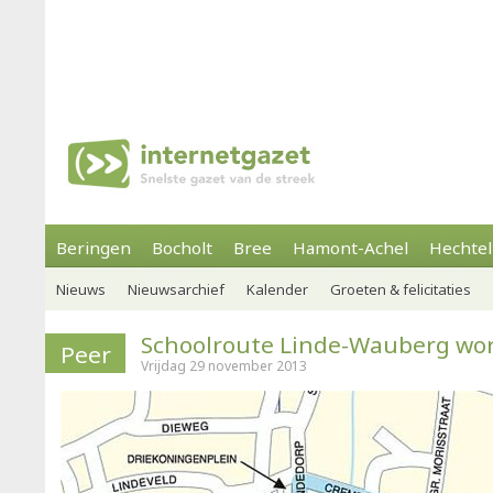
Beringen
Bocholt
Bree
Hamont-Achel
Hechtel
Nieuws
Nieuwsarchief
Kalender
Groeten & felicitaties
Schoolroute Linde-Wauberg wor
Peer
Vrijdag 29 november 2013