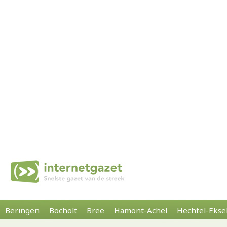
Beringen
Bocholt
Bree
Hamont-Achel
Hechtel-Ekse