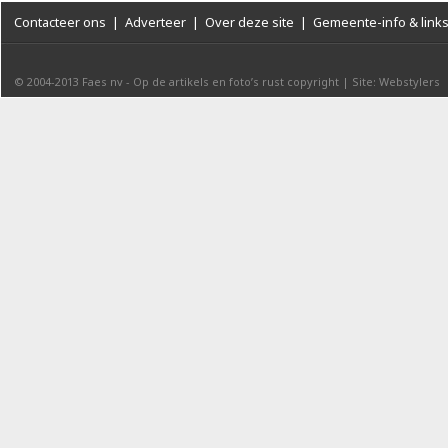
Contacteer ons
|
Adverteer
|
Over deze site
|
Gemeente-info & link
© 2004-2013
Faes nv
-
Op de artikels en foto’s rust copyright
|
Site: Webstylers