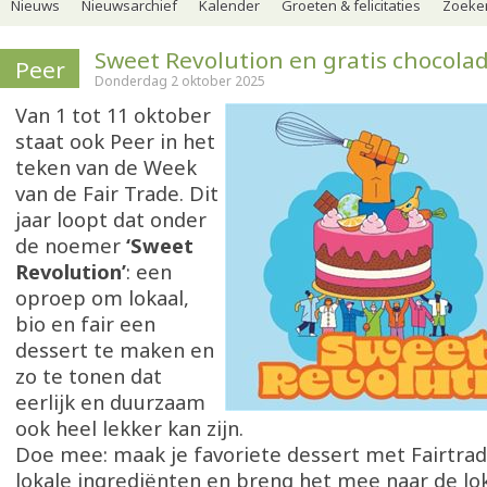
Nieuws
Nieuwsarchief
Kalender
Groeten & felicitaties
Zoeker
Sweet Revolution en gratis chocola
Peer
Donderdag 2 oktober 2025
Van 1 tot 11 oktober
staat ook Peer in het
teken van de Week
van de Fair Trade. Dit
jaar loopt dat onder
de noemer
‘Sweet
Revolution’
: een
oproep om lokaal,
bio en fair een
dessert te maken en
zo te tonen dat
eerlijk en duurzaam
ook heel lekker kan zijn.
Doe mee: maak je favoriete dessert met Fairtrade
lokale ingrediënten en breng het mee naar de lo