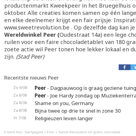
productenmarkt Kweekpeer in het Bruegelhuis o
oktober. Alle creaties komen samen op één lange
en elke deelnemer krijgt een fair prijsje. Inspirat
www.sweetrevolution.be . Op dezelfde dag kan je
Wereldwinkel Peer (
Oudestraat 14a) een lege ch
ruilen voor een faire chocoladetablet van 180 gr
zoete actie wil Peer tonen hoe lekker lokaal en 
zijn.
(Stad Peer)
Recentste nieuws Peer
Peer
- Dagpauwoog is graag geziene tuin
Zo 9/08
Peer
- Joe Hardy zondag op Muziekenterr
Za 8/08
Shame on you, Germany
Za 8/08
Bijna twee op drie te snel in zone 30
Za 8/08
Religieuzen leven langer
Vr 7/08
U bent hier:
Startpagina
»
Peer
»
Sweet Revolution en gratis chocolade