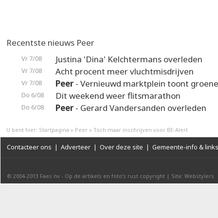
Recentste nieuws Peer
Justina 'Dina' Kelchtermans overleden
Vr 7/08
Acht procent meer vluchtmisdrijven
Vr 7/08
Peer
- Vernieuwd marktplein toont groene
Vr 7/08
Dit weekend weer flitsmarathon
Do 6/08
Peer
- Gerard Vandersanden overleden
Do 6/08
U bent hier:
Startpagina
»
Peer
»
Toch maar inschrijven voor BE-Alert
Contacteer ons
|
Adverteer
|
Over deze site
|
Gemeente-info & link
© 2004-2013
Faes nv
-
Op de artikels en foto’s rust copyright
|
Site: Webstylers