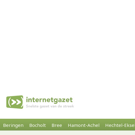
Beringen
Bocholt
Bree
Hamont-Achel
Hechtel-Ekse