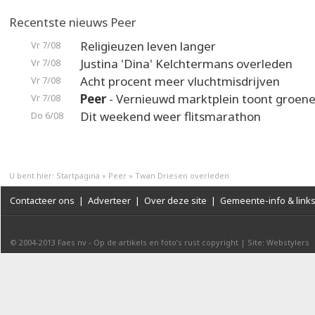
Recentste nieuws Peer
Religieuzen leven langer
Vr 7/08
Justina 'Dina' Kelchtermans overleden
Vr 7/08
Acht procent meer vluchtmisdrijven
Vr 7/08
Peer
- Vernieuwd marktplein toont groene
Vr 7/08
Dit weekend weer flitsmarathon
Do 6/08
U bent hier:
Startpagina
»
Peer
»
Twan Driesen overleden
Contacteer ons
|
Adverteer
|
Over deze site
|
Gemeente-info & link
© 2004-2013
Faes nv
-
Op de artikels en foto’s rust copyright
|
Site: Webstylers