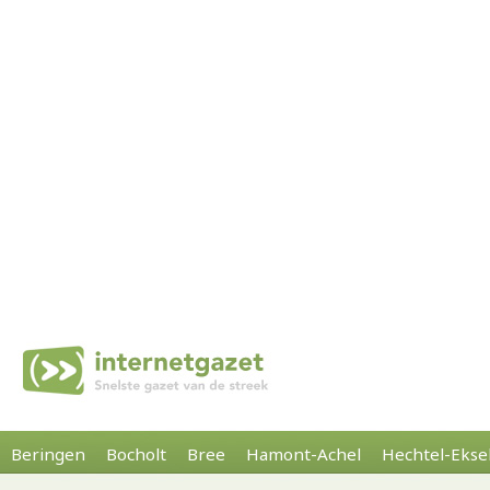
Beringen
Bocholt
Bree
Hamont-Achel
Hechtel-Ekse