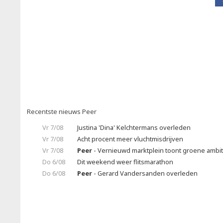
Recentste nieuws Peer
Vr 7/08
Justina 'Dina' Kelchtermans overleden
Vr 7/08
Acht procent meer vluchtmisdrijven
Vr 7/08
Peer
- Vernieuwd marktplein toont groene ambit
Do 6/08
Dit weekend weer flitsmarathon
Do 6/08
Peer
- Gerard Vandersanden overleden