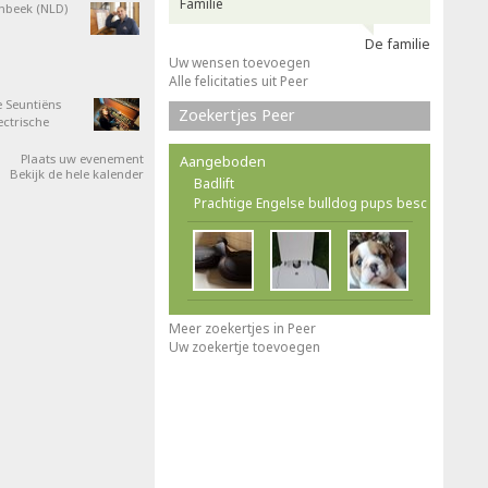
Familie
nbeek (NLD)
De familie
Uw wensen toevoegen
Alle felicitaties uit Peer
 Seuntiëns
Zoekertjes Peer
ectrische
Plaats uw evenement
Aangeboden
Bekijk de hele kalender
Badlift
Prachtige Engelse bulldog pups besc
Meer zoekertjes in Peer
Uw zoekertje toevoegen