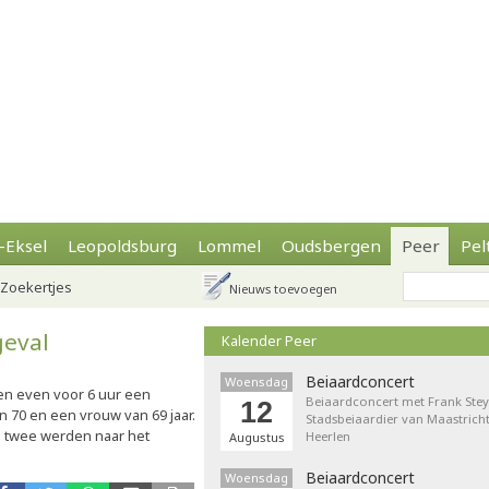
-Eksel
Leopoldsburg
Lommel
Oudsbergen
Peer
Pel
Zoekertjes
Nieuws toevoegen
geval
Kalender Peer
Beiaardconcert
Woensdag
n even voor 6 uur een
Beiaardconcert met Frank Stey
12
 70 en een vrouw van 69 jaar.
Stadsbeiaardier van Maastricht
 twee werden naar het
Heerlen
Augustus
Beiaardconcert
Woensdag