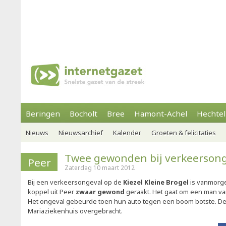
Beringen
Bocholt
Bree
Hamont-Achel
Hechtel
Nieuws
Nieuwsarchief
Kalender
Groeten & felicitaties
Twee gewonden bij verkeerson
Peer
Zaterdag 10 maart 2012
Bij een verkeersongeval op de
Kiezel Kleine Brogel
is vanmorge
koppel uit Peer
zwaar gewond
geraakt. Het gaat om een man van
Het ongeval gebeurde toen hun auto tegen een boom botste. De
Mariaziekenhuis overgebracht.