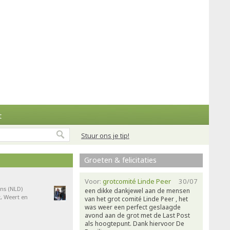
t
Stuur ons je tip!
Groeten & felicitaties
Voor:
grotcomité Linde Peer
30/07
ns (NLD)
een dikke dankjewel aan de mensen
, Weert en
van het grot comité Linde Peer , het
was weer een perfect geslaagde
avond aan de grot met de Last Post
als hoogtepunt. Dank hiervoor De