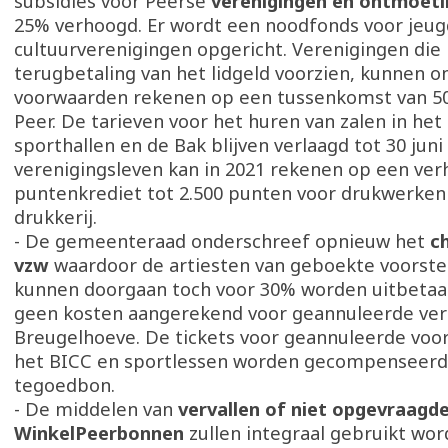
subsidies voor Peerse
verenigingen en ontmoet
25% verhoogd. Er wordt een noodfonds voor jeugd
cultuurverenigingen opgericht. Verenigingen die 
terugbetaling van het lidgeld voorzien, kunnen 
voorwaarden rekenen op een tussenkomst van 50
Peer. De tarieven voor het huren van zalen in het
sporthallen en de Bak blijven verlaagd tot 30 juni
verenigingsleven kan in 2021 rekenen op een ver
puntenkrediet tot 2.500 punten voor drukwerken 
drukkerij.
- De gemeenteraad onderschreef opnieuw het
c
vzw
waardoor de artiesten van geboekte voorstel
kunnen doorgaan toch voor 30% worden uitbetaal
geen kosten aangerekend voor geannuleerde ver
Breugelhoeve. De tickets voor geannuleerde voor
het BICC en sportlessen worden gecompenseerd
tegoedbon.
- De middelen van
vervallen of niet opgevraagd
WinkelPeerbonnen
zullen integraal gebruikt wo