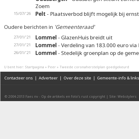
Zoem
Pelt
- Plaatsverbod blijft mogelijk bij erns
15/07/'26
Oudere berichten in
'Gemeenteraad'
Lommel
- GlazenHuis breidt uit
27/01/'21
Lommel
- Verdeling van 183.000 euro vi
27/01/'21
Lommel
- Stedelijk groenplan op de gem
26/01/'21
U bent hier:
Startpagina
»
Peer
»
Tweede coronaherstelplan goedgekeurd
Contacteer ons
|
Adverteer
|
Over deze site
|
Gemeente-info & link
© 2004-2013
Faes nv
-
Op de artikels en foto’s rust copyright
|
Site: Webstylers