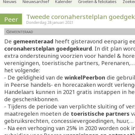
Nieuws
Nieuwsarchief
Kalender
Groeten & felicitaties
Zoeker
Tweede coronaherstelplan goedge
Peer
Donderdag 28 januari 2021
Gemeenteraad
De
gemeenteraad
heeft gisteravond eenparig e
coronaherstelplan goedgekeurd
. In dit plan wo
extra ondersteuning voorzien voor handel & hore
verenigingen, toeristische partners, Perenaren,
het volgende:
- De geldigheid van de
winkelPeerbon
die gebrui
in Peerse handels- en horecazaken wordt verlengd
Handelaars kunnen in 2021 gratis instappen in h
de geschenkbonnen.
- Tijdens de periode van verplichte sluiting of ve
maatregelen moeten de
toeristische partners
v
gebruiksrechten, concessievergoedingen, huur,… 
- Na een verhoging van 25% in 2020 worden ook i