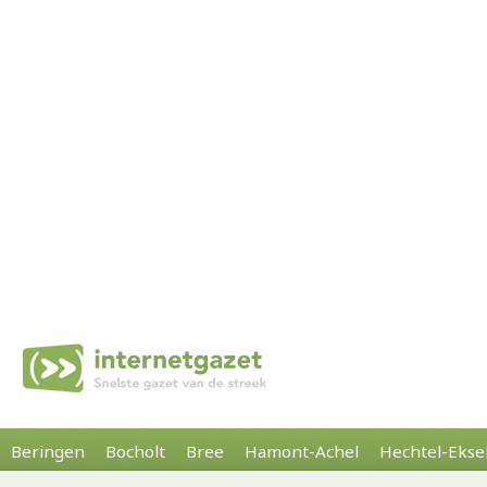
Beringen
Bocholt
Bree
Hamont-Achel
Hechtel-Ekse