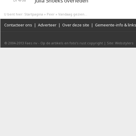
Julia Snoeks overleden
Di 4/08
U bent hier:
Startpagina
»
Peer
»
Vandaag gezien...
Contacteer ons
|
Adverteer
|
Over deze site
|
Gemeente-info & link
© 2004-2013
Faes nv
-
Op de artikels en foto’s rust copyright
|
Site: Webstylers