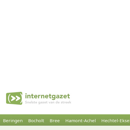
Beringen
Bocholt
Bree
Hamont-Achel
Hechtel-Ekse