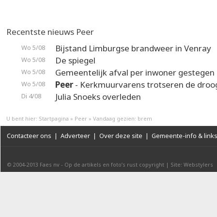
Recentste nieuws Peer
Bijstand Limburgse brandweer in Venray
Wo 5/08
De spiegel
Wo 5/08
Gemeentelijk afval per inwoner gestegen
Wo 5/08
Peer
- Kerkmuurvarens trotseren de droo
Wo 5/08
Julia Snoeks overleden
Di 4/08
U bent hier:
Startpagina
»
Peer
»
Vandaag gezien: brem
Contacteer ons
|
Adverteer
|
Over deze site
|
Gemeente-info & link
© 2004-2013
Faes nv
-
Op de artikels en foto’s rust copyright
|
Site: Webstylers