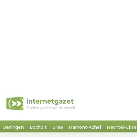
Beringen
Bocholt
Bree
Hamont-Achel
Hechtel-Ekse