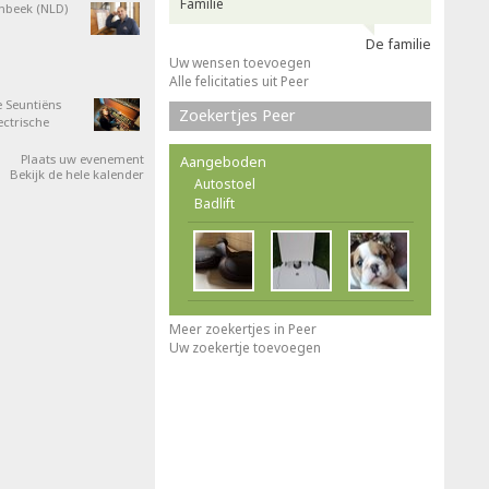
Familie
nbeek (NLD)
De familie
Uw wensen toevoegen
Alle felicitaties uit Peer
 Seuntiëns
Zoekertjes Peer
ectrische
Plaats uw evenement
Aangeboden
Bekijk de hele kalender
Autostoel
Badlift
Meer zoekertjes in Peer
Uw zoekertje toevoegen