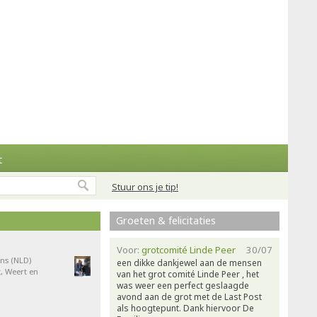
t
Stuur ons je tip!
Groeten & felicitaties
Voor:
grotcomité Linde Peer
30/07
ns (NLD)
een dikke dankjewel aan de mensen
, Weert en
van het grot comité Linde Peer , het
was weer een perfect geslaagde
avond aan de grot met de Last Post
als hoogtepunt. Dank hiervoor De