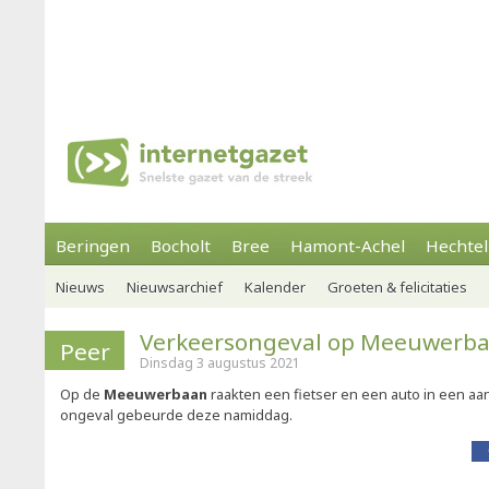
Beringen
Bocholt
Bree
Hamont-Achel
Hechtel
Nieuws
Nieuwsarchief
Kalender
Groeten & felicitaties
Verkeersongeval op Meeuwerb
Peer
Dinsdag 3 augustus 2021
Op de
Meeuwerbaan
raakten een fietser en een auto in een aan
ongeval gebeurde deze namiddag.