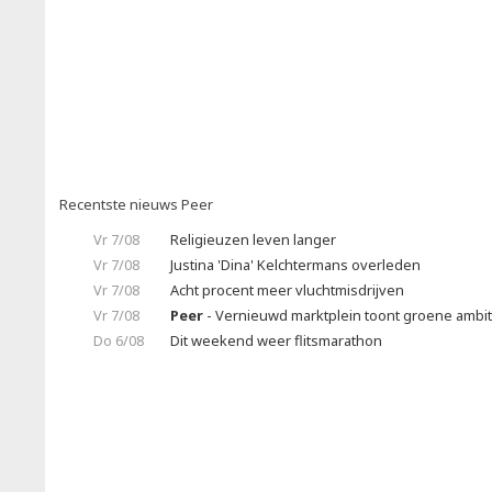
Recentste nieuws Peer
Vr 7/08
Religieuzen leven langer
Vr 7/08
Justina 'Dina' Kelchtermans overleden
Vr 7/08
Acht procent meer vluchtmisdrijven
Vr 7/08
Peer
- Vernieuwd marktplein toont groene ambit
Do 6/08
Dit weekend weer flitsmarathon