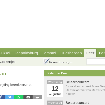
-Eksel
Leopoldsburg
Lommel
Oudsbergen
Peer
Pel
Zoekertjes
Nieuws toevoegen
aan
Kalender Peer
Beiaardconcert
Woensdag
rijding betrokken. Het
Beiaardconcert met Frank Stey
12
Stadsbeiaardier van Maastricht
Heerlen
Augustus
Beiaardconcert
Woensdag