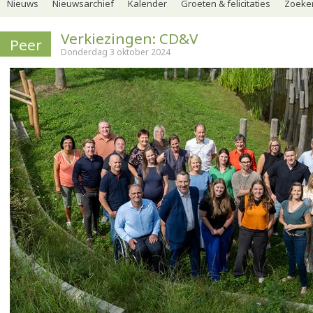
Nieuws
Nieuwsarchief
Kalender
Groeten & felicitaties
Zoeker
Verkiezingen: CD&V
Peer
Donderdag 3 oktober 2024