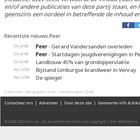
en/of andere publicaties van deze partij staan, en
geenszins een oordeel in betreffende de inhoud er
Recentste nieuws Peer
Peer
- Gerard Vandersanden overleden
Do 6/08
Peer
- Startdagen jeugdverenigingen in P
Do 6/08
Landbouw 45% van grondoppervlakte
Do 6/08
Bijstand Limburgse brandweer in Venray
Wo 5/08
De spiegel
Wo 5/08
U bent hier:
Startpagina
»
Peer
»
Verkiezingen: CD&V
Contacteer ons
|
Adverteer
|
Over deze site
|
Gemeente-info & link
© 2004-2013
Faes nv
-
Op de artikels en foto’s rust copyright
|
Site: Webstylers