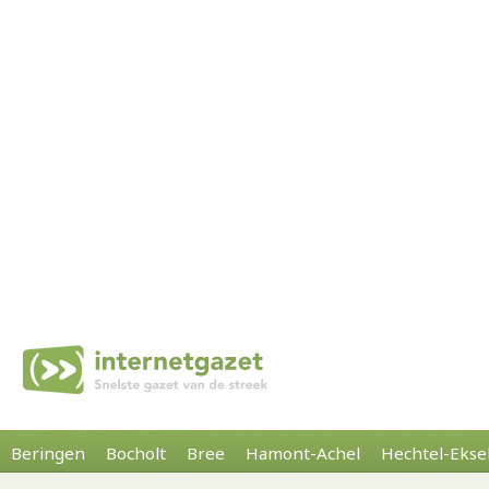
Beringen
Bocholt
Bree
Hamont-Achel
Hechtel-Ekse