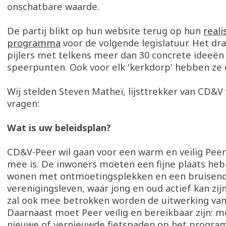
onschatbare waarde.
De partij blikt op hun website terug op hun
reali
programma
voor de volgende legislatuur. Het dra
pijlers met telkens meer dan 30 concrete ideeën
speerpunten. Ook voor elk 'kerkdorp' hebben ze 
Wij stelden Steven Matheï, lijsttrekker van CD&V
vragen:
Wat is uw beleidsplan?
CD&V-Peer wil gaan voor een warm en veilig Pee
mee is. De inwoners moeten een fijne plaats he
wonen met ontmoetingsplekken en een bruisen
verenigingsleven, waar jong en oud actief kan zij
zal ook mee betrokken worden de uitwerking van
Daarnaast moet Peer veilig en bereikbaar zijn: 
nieuwe of vernieuwde fietspaden op het progra