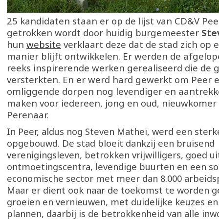
25 kandidaten staan er op de lijst van CD&V Peer,
getrokken wordt door huidig burgemeester
Ste
hun
website
verklaart deze dat de stad zich op 
manier blijft ontwikkelen. Er werden de afgelo
reeks inspirerende werken gerealiseerd die d
versterkten. En er werd hard gewerkt om Peer 
omliggende dorpen nog levendiger en aantrekke
maken voor iedereen, jong en oud, nieuwkomer
Perenaar.
In Peer, aldus nog Steven Matheï, werd een sterk
opgebouwd. De stad bloeit dankzij een bruisend
verenigingsleven, betrokken vrijwilligers, goed u
ontmoetingscentra, levendige buurten en een so
economische sector met meer dan 8.000 arbeids
Maar er dient ook naar de toekomst te worden ge
groeien en vernieuwen, met duidelijke keuzes e
plannen, daarbij is de betrokkenheid van alle in