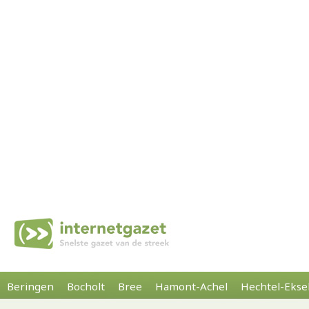
Beringen
Bocholt
Bree
Hamont-Achel
Hechtel-Ekse