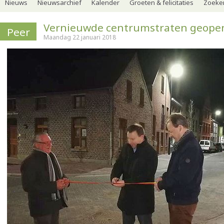
Nieuws
Nieuwsarchief
Kalender
Groeten & felicitaties
Zoeker
Vernieuwde centrumstraten geope
Peer
Maandag 22 januari 2018