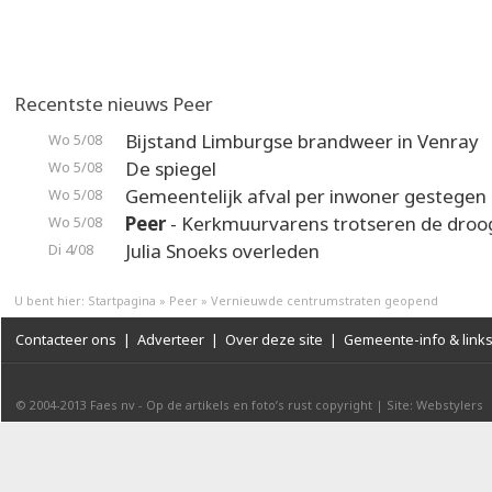
Recentste nieuws Peer
Bijstand Limburgse brandweer in Venray
Wo 5/08
De spiegel
Wo 5/08
Gemeentelijk afval per inwoner gestegen
Wo 5/08
Peer
- Kerkmuurvarens trotseren de droo
Wo 5/08
Julia Snoeks overleden
Di 4/08
U bent hier:
Startpagina
»
Peer
»
Vernieuwde centrumstraten geopend
Contacteer ons
|
Adverteer
|
Over deze site
|
Gemeente-info & link
© 2004-2013
Faes nv
-
Op de artikels en foto’s rust copyright
|
Site: Webstylers