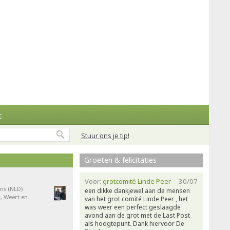
t
Stuur ons je tip!
Groeten & felicitaties
Voor:
grotcomité Linde Peer
30/07
ns (NLD)
een dikke dankjewel aan de mensen
, Weert en
van het grot comité Linde Peer , het
was weer een perfect geslaagde
avond aan de grot met de Last Post
als hoogtepunt. Dank hiervoor De