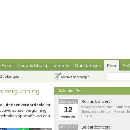
-Eksel
Leopoldsburg
Lommel
Oudsbergen
Peer
Pel
Zoekertjes
Nieuws toevoegen
er vergunning
Kalender Peer
Beiaardconcert
Woensdag
el uit Peer veroordeeld
tot
Beiaardconcert met Frank Stey
12
ebouwd zonder vergunning.
Stadsbeiaardier van Maastricht
gebroken op straffe van een
Heerlen
Augustus
Beiaardconcert
Woensdag