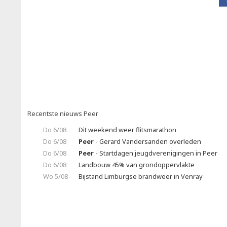
Recentste nieuws Peer
Do 6/08
Dit weekend weer flitsmarathon
Do 6/08
Peer
- Gerard Vandersanden overleden
Do 6/08
Peer
- Startdagen jeugdverenigingen in Peer
Do 6/08
Landbouw 45% van grondoppervlakte
Wo 5/08
Bijstand Limburgse brandweer in Venray