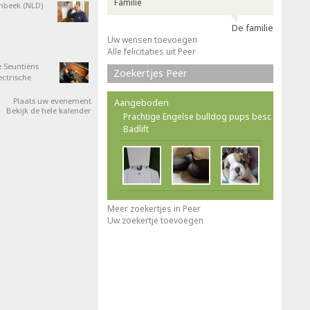
Familie
nbeek (NLD)
De familie
Uw wensen toevoegen
Alle felicitaties uit Peer
 Seuntiëns
Zoekertjes Peer
ectrische
Plaats uw evenement
Aangeboden
Bekijk de hele kalender
Prachtige Engelse bulldog pups besc
Badlift
Meer zoekertjes in Peer
Uw zoekertje toevoegen