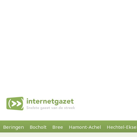
Beringen
Bocholt
Bree
Hamont-Achel
Hechtel-Ekse