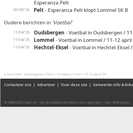
Esperanza Pelt
Pelt
- Esperanza Pelt klopt Lommel SK B
06/08/'26
Oudere berichten in
'Voetbal'
Oudsbergen
- Voetbal in Oudsbergen / 11-
11/04/'26
Lommel
- Voetbal in Lommel / 11-12 april
11/04/'26
Hechtel-Eksel
- Voetbal in Hechtel-Eksel / 
11/04/'26
U bent hier:
Startpagina
»
Peer
»
Voetbal in Peer / 11-12 april '26
Contacteer ons
|
Adverteer
|
Over deze site
|
Gemeente-info & link
© 2004-2013
Faes nv
-
Op de artikels en foto’s rust copyright
|
Site: Webstylers