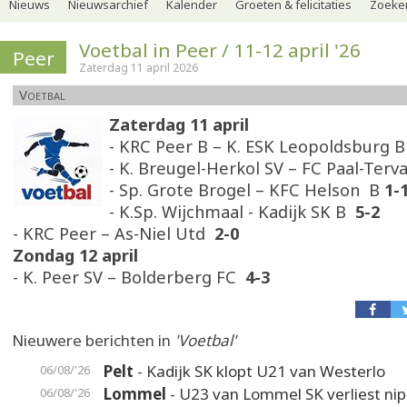
Nieuws
Nieuwsarchief
Kalender
Groeten & felicitaties
Zoeker
Voetbal in Peer / 11-12 april '26
Peer
Zaterdag 11 april 2026
Voetbal
Zaterdag 11 april
- KRC Peer B – K. ESK Leopoldsburg 
- K. Breugel-Herkol SV – FC Paal-Ter
- Sp. Grote Brogel – KFC Helson B
1-
- K.Sp. Wijchmaal - Kadijk SK B
5-2
- KRC Peer – As-Niel Utd
2-0
Zondag 12 april
- K. Peer SV – Bolderberg FC
4-3
Nieuwere berichten in
'Voetbal'
Pelt
- Kadijk SK klopt U21 van Westerlo
06/08/'26
Lommel
- U23 van Lommel SK verliest nip
06/08/'26