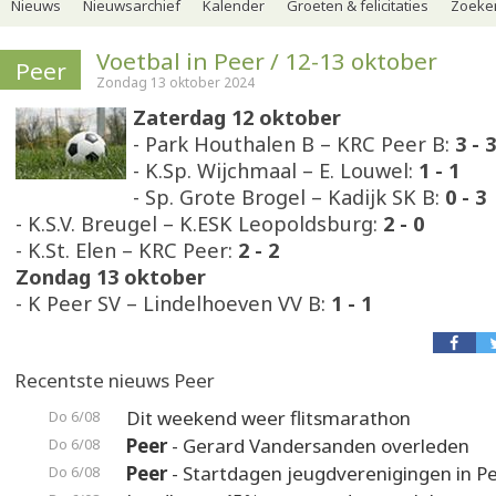
Nieuws
Nieuwsarchief
Kalender
Groeten & felicitaties
Zoeker
Voetbal in Peer / 12-13 oktober
Peer
Zondag 13 oktober 2024
Zaterdag 12 oktober
- Park Houthalen B – KRC Peer B:
3 - 3
- K.Sp. Wijchmaal – E. Louwel:
1 - 1
- Sp. Grote Brogel – Kadijk SK B:
0 - 3
- K.S.V. Breugel – K.ESK Leopoldsburg:
2 - 0
- K.St. Elen – KRC Peer:
2 - 2
Zondag 13 oktober
- K Peer SV – Lindelhoeven VV B:
1 - 1
Recentste nieuws Peer
Dit weekend weer flitsmarathon
Do 6/08
Peer
- Gerard Vandersanden overleden
Do 6/08
Peer
- Startdagen jeugdverenigingen in P
Do 6/08