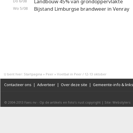
Landbouw 45% van grondoppervlakte
Do 6/08
Bijstand Limburgse brandweer in Venray
Wo 5/08
U bent hier:
Startpagina
»
Peer
»
Voetbal in Peer / 12-13 oktober
Contacteer ons
|
Adverteer
|
Over deze site
|
Gemeente-info & link
© 2004-2013
Faes nv
-
Op de artikels en foto’s rust copyright
|
Site: Webstylers