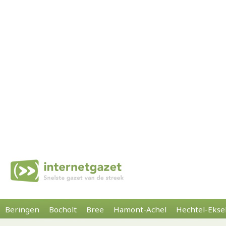
Beringen
Bocholt
Bree
Hamont-Achel
Hechtel-Ekse