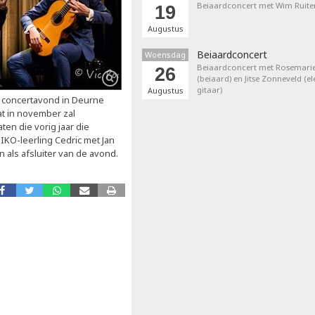
Beiaardconcert met Wim Ruite
19
Augustus
Beiaardconcert
Woensdag
Beiaardconcert met Rosemarie
26
(beiaard) en Jitse Zonneveld (el
gitaar)
Augustus
 concertavond in Deurne
t in november zal
en die vorig jaar die
IKO-leerling Cedric met Jan
 als afsluiter van de avond.