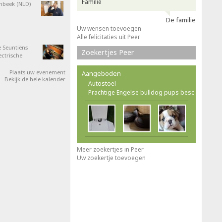
Familie
nbeek (NLD)
De familie
Uw wensen toevoegen
Alle felicitaties uit Peer
 Seuntiëns
Zoekertjes Peer
ectrische
Plaats uw evenement
Aangeboden
Bekijk de hele kalender
Autostoel
Prachtige Engelse bulldog pups besc
Meer zoekertjes in Peer
Uw zoekertje toevoegen