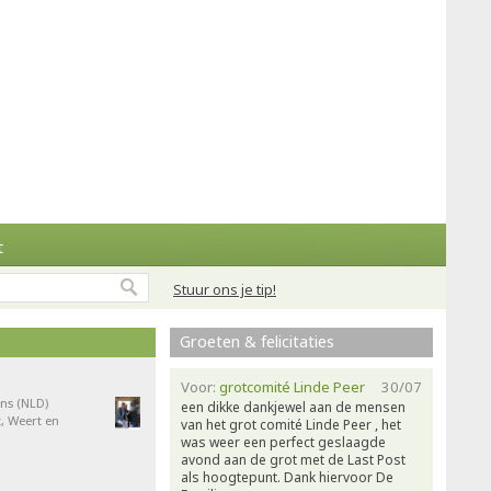
t
Stuur ons je tip!
Groeten & felicitaties
Voor:
grotcomité Linde Peer
30/07
ns (NLD)
een dikke dankjewel aan de mensen
, Weert en
van het grot comité Linde Peer , het
was weer een perfect geslaagde
avond aan de grot met de Last Post
als hoogtepunt. Dank hiervoor De