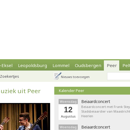
-Eksel
Leopoldsburg
Lommel
Oudsbergen
Peer
Pel
Zoekertjes
Nieuws toevoegen
ziek uit Peer
Kalender Peer
Beiaardconcert
Woensdag
Beiaardconcert met Frank Stey
12
Stadsbeiaardier van Maastricht
Heerlen
Augustus
Beiaardconcert
Woensdag