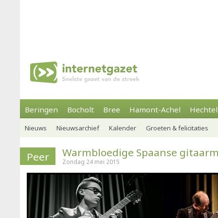
Beringen
Bocholt
Bree
Hamont-Achel
Hechtel
Nieuws
Nieuwsarchief
Kalender
Groeten & felicitaties
Warmbloedige Spaanse gitaarmu
Peer
Zondag 24 mei 2015