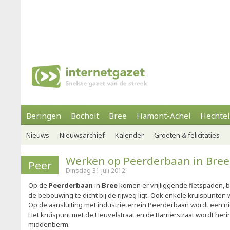
Beringen
Bocholt
Bree
Hamont-Achel
Hechtel
Nieuws
Nieuwsarchief
Kalender
Groeten & felicitaties
Werken op Peerderbaan in Bree
Peer
Dinsdag 31 juli 2012
Op de
Peerderbaan
in
Bree
komen er vrijliggende fietspaden, 
de bebouwing te dicht bij de rijweg ligt. Ook enkele kruispunten
Op de aansluiting met industrieterrein Peerderbaan wordt een 
Het kruispunt met de Heuvelstraat en de Barrierstraat wordt heri
middenberm.