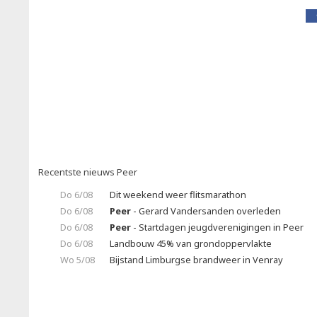
Recentste nieuws Peer
Do 6/08
Dit weekend weer flitsmarathon
Do 6/08
Peer
- Gerard Vandersanden overleden
Do 6/08
Peer
- Startdagen jeugdverenigingen in Peer
Do 6/08
Landbouw 45% van grondoppervlakte
Wo 5/08
Bijstand Limburgse brandweer in Venray