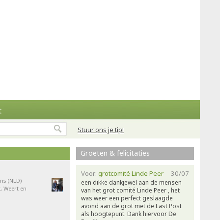
t
Stuur ons je tip!
Groeten & felicitaties
Voor:
grotcomité Linde Peer
30/07
ns (NLD)
een dikke dankjewel aan de mensen
, Weert en
van het grot comité Linde Peer , het
was weer een perfect geslaagde
avond aan de grot met de Last Post
als hoogtepunt. Dank hiervoor De