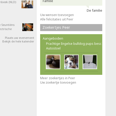
Familie
nbeek (NLD)
De familie
Uw wensen toevoegen
Alle felicitaties uit Peer
 Seuntiëns
Zoekertjes Peer
ectrische
Plaats uw evenement
Aangeboden
Bekijk de hele kalender
Prachtige Engelse bulldog pups besc
Autostoel
Meer zoekertjes in Peer
Uw zoekertje toevoegen