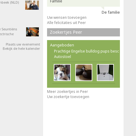
Familie
nbeek (NLD)
De familie
Uw wensen toevoegen
Alle felicitaties uit Peer
 Seuntiëns
Zoekertjes Peer
ectrische
Plaats uw evenement
Aangeboden
Bekijk de hele kalender
Prachtige Engelse bulldog pups besc
Autostoel
Meer zoekertjes in Peer
Uw zoekertje toevoegen