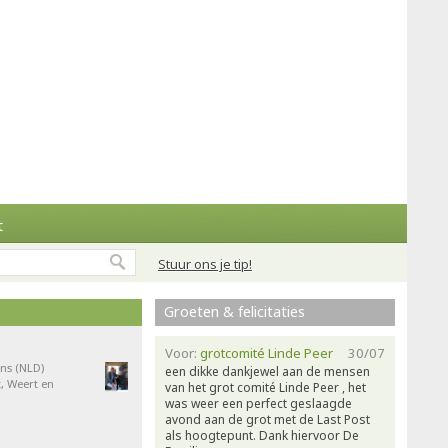
t
Stuur ons je tip!
Groeten & felicitaties
Voor:
grotcomité Linde Peer
30/07
ns (NLD)
een dikke dankjewel aan de mensen
, Weert en
van het grot comité Linde Peer , het
was weer een perfect geslaagde
avond aan de grot met de Last Post
als hoogtepunt. Dank hiervoor De