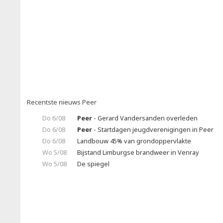
Recentste nieuws Peer
Do 6/08
Peer
- Gerard Vandersanden overleden
Do 6/08
Peer
- Startdagen jeugdverenigingen in Peer
Do 6/08
Landbouw 45% van grondoppervlakte
Wo 5/08
Bijstand Limburgse brandweer in Venray
Wo 5/08
De spiegel