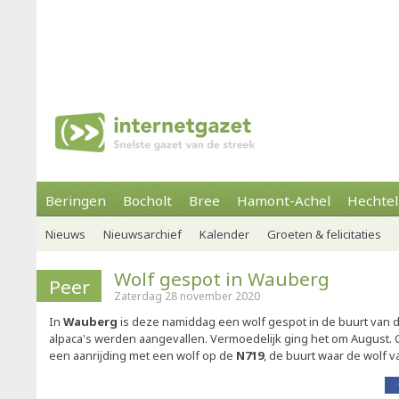
Beringen
Bocholt
Bree
Hamont-Achel
Hechtel
Nieuws
Nieuwsarchief
Kalender
Groeten & felicitaties
Wolf gespot in Wauberg
Peer
Zaterdag 28 november 2020
In
Wauberg
is deze namiddag een wolf gespot in de buurt van d
alpaca's werden aangevallen. Vermoedelijk ging het om August. 
een aanrijding met een wolf op de
N719
, de buurt waar de wolf