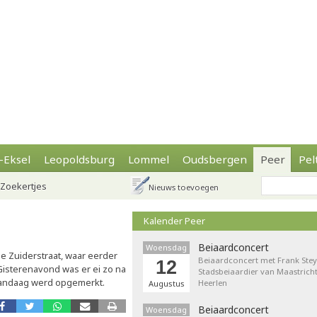
-Eksel
Leopoldsburg
Lommel
Oudsbergen
Peer
Pel
Zoekertjes
Nieuws toevoegen
Kalender Peer
Beiaardconcert
Woensdag
e Zuiderstraat, waar eerder
Beiaardconcert met Frank Stey
12
Gisterenavond was er ei zo na
Stadsbeiaardier van Maastricht
 vandaag werd opgemerkt.
Heerlen
Augustus
Beiaardconcert
Woensdag