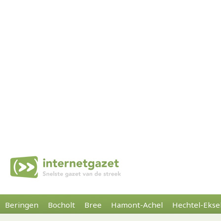
Beringen
Bocholt
Bree
Hamont-Achel
Hechtel-Ekse