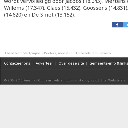
wordt vervolledigd door Jacobs (18.643), Mertens (
Willems (17.347), Claes (15.432), Goossens (14.831
(14.620) en De Smet (13.152).
U bent hier:
Startpagina
»
Peeters, meest voorkomende familienaam
Contacteer ons
|
Adverteer
|
Over deze site
|
Gemeente-info & link
© 2004-2013
Faes nv
-
Op de artikels en foto’s rust copyright
|
Site: Webstylers