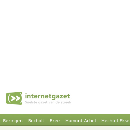
Beringen
Bocholt
Bree
Hamont-Achel
Hechtel-Ekse