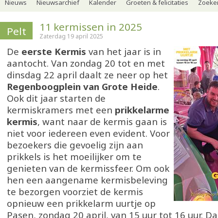
Nieuws
Nieuwsarchief
Kalender
Groeten & felicitaties
Zoeker
11 kermissen in 2025
Pelt
Zaterdag 19 april 2025
De
eerste Kermis
van het jaar is in
aantocht. Van zondag 20 tot en met
dinsdag 22 april daalt ze neer op het
Regenboogplein van Grote Heide
.
Ook dit jaar starten de
kermiskramers met een
prikkelarme
kermis
, want naar de kermis gaan is
niet voor iedereen even evident. Voor
bezoekers die gevoelig zijn aan
prikkels is het moeilijker om te
genieten van de kermissfeer. Om ook
hen een aangename kermisbeleving
te bezorgen voorziet de kermis
opnieuw een prikkelarm uurtje op
Pasen, zondag 20 april, van 15 uur tot 16 uur. D