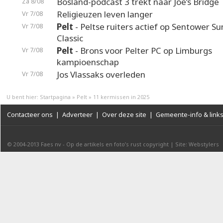
Bosland-podcast 3 trekt naar Joe’s Bridge
Za 8/08
Religieuzen leven langer
Vr 7/08
Pelt
- Peltse ruiters actief op Sentower 
Vr 7/08
Classic
Pelt
- Brons voor Pelter PC op Limburgs
Vr 7/08
kampioenschap
Jos Vlassaks overleden
Vr 7/08
U bent hier:
Startpagina
»
Pelt
»
11 kermissen in 2025
Contacteer ons
|
Adverteer
|
Over deze site
|
Gemeente-info & link
© 2004-2013
Faes nv
-
Op de artikels en foto’s rust copyright
|
Site: Webstylers