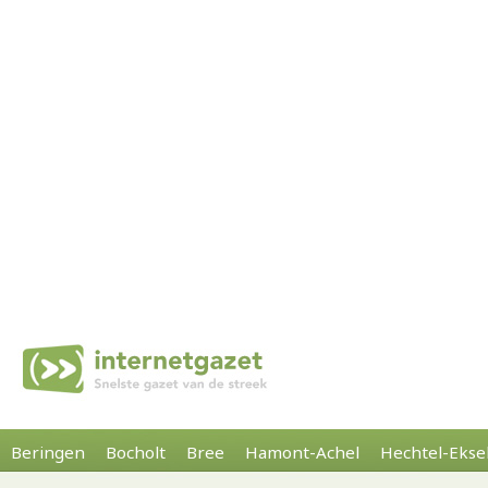
Beringen
Bocholt
Bree
Hamont-Achel
Hechtel-Ekse