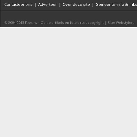
Contacteer ons
|
Adverteer
|
Over deze site
|
Gemeente-info & link
© 2004-2013
Faes nv
-
Op de artikels en foto’s rust copyright
|
Site: Webstylers