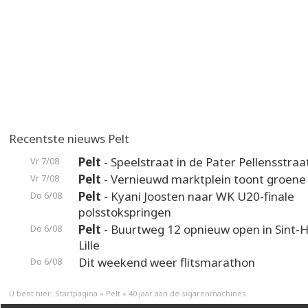
Recentste nieuws Pelt
Pelt
- Speelstraat in de Pater Pellensstraa
Vr 7/08
Pelt
- Vernieuwd marktplein toont groene
Vr 7/08
Pelt
- Kyani Joosten naar WK U20-finale
Do 6/08
polsstokspringen
Pelt
- Buurtweg 12 opnieuw open in Sint-H
Do 6/08
Lille
Dit weekend weer flitsmarathon
Do 6/08
U bent hier:
Startpagina
»
Pelt
»
40 jaar aan de sigarenmachines