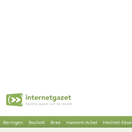
Beringen
Bocholt
Bree
Hamont-Achel
Hechtel-Ekse