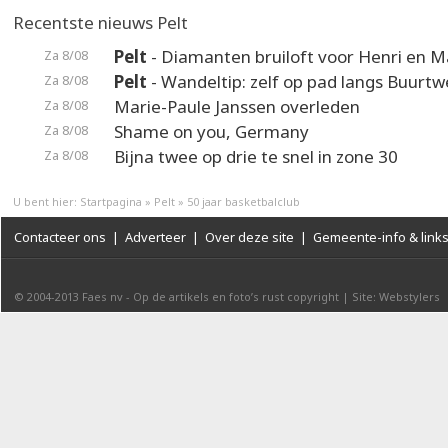
Recentste nieuws Pelt
Pelt
- Diamanten bruiloft voor Henri en M
Za 8/08
Pelt
- Wandeltip: zelf op pad langs Buurt
Za 8/08
Marie-Paule Janssen overleden
Za 8/08
Shame on you, Germany
Za 8/08
Bijna twee op drie te snel in zone 30
Za 8/08
U bent hier:
Startpagina
»
Pelt
»
50 jaar basketbalclub
Contacteer ons
|
Adverteer
|
Over deze site
|
Gemeente-info & link
© 2004-2013
Faes nv
-
Op de artikels en foto’s rust copyright
|
Site: Webstylers