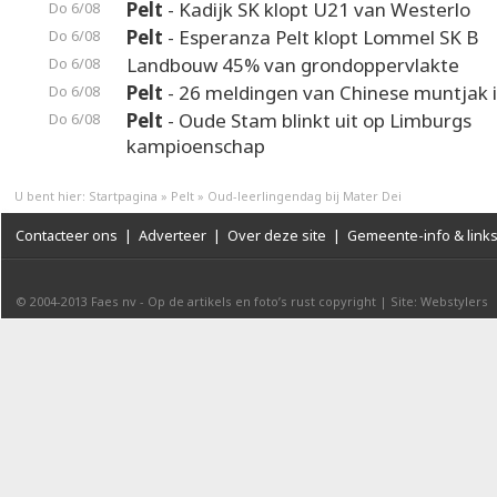
Pelt
- Kadijk SK klopt U21 van Westerlo
Do 6/08
Pelt
- Esperanza Pelt klopt Lommel SK B
Do 6/08
Landbouw 45% van grondoppervlakte
Do 6/08
Pelt
- 26 meldingen van Chinese muntjak i
Do 6/08
Pelt
- Oude Stam blinkt uit op Limburgs
Do 6/08
kampioenschap
U bent hier:
Startpagina
»
Pelt
»
Oud-leerlingendag bij Mater Dei
Contacteer ons
|
Adverteer
|
Over deze site
|
Gemeente-info & link
© 2004-2013
Faes nv
-
Op de artikels en foto’s rust copyright
|
Site: Webstylers