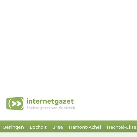
Beringen
Bocholt
Bree
Hamont-Achel
Hechtel-Ekse