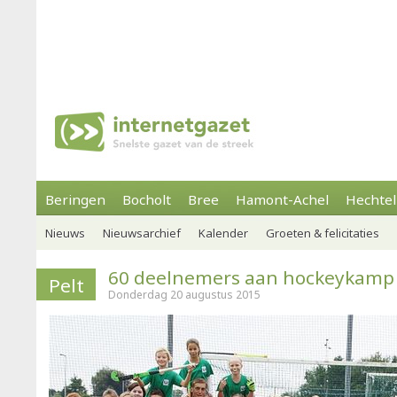
Beringen
Bocholt
Bree
Hamont-Achel
Hechtel
Nieuws
Nieuwsarchief
Kalender
Groeten & felicitaties
60 deelnemers aan hockeykamp
Pelt
Donderdag 20 augustus 2015