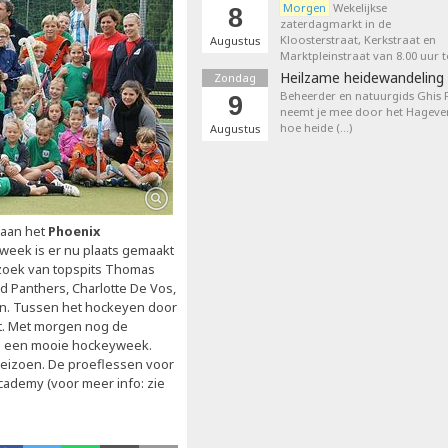
Morgen
Wekelijkse
8
zaterdagmarkt in de
Kloosterstraat, Kerkstraat en
Augustus
Marktpleinstraat van 8.00 uur t
Heilzame heidewandeling 
Zondag
Beheerder en natuurgids Ghis
9
neemt je mee door het Hageven
hoe heide (…)
Augustus
 aan het
Phoenix
 week is er nu plaats gemaakt
ezoek van topspits Thomas
d Panthers, Charlotte De Vos,
en. Tussen het hockeyen door
t. Met morgen nog de
n een mooie hockeyweek.
seizoen. De proeflessen voor
ademy (voor meer info: zie