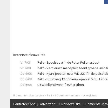
Recentste nieuws Pelt
Vr 7/08
Pelt
- Speelstraat in de Pater Pellensstraat
Vr 7/08
Pelt
- Vernieuwd marktplein toont groene ambit
Do 6/08
Pelt
- Kyani Joosten naar WK U20-finale polssto
Do 6/08
Pelt
- Buurtweg 12 opnieuw open in Sint-Huibrec
Do 6/08
Dit weekend weer flitsmarathon
U bent hier:
Startpagina
»
Pelt
»
60 deelnemers aan hockeykamp
Contacteer ons
|
Adverteer
|
Over deze site
|
Gemeente-info 