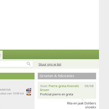
t
Stuur ons je tip!
Groeten & felicitaties
Voor:
Pierre greta Knevels
06/08
Padelclub
linsen
stus van 10:00 tot
Proficiat pierre en greta
Rita en jaak Dolders
t
snoekx