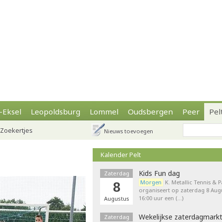
-Eksel
Leopoldsburg
Lommel
Oudsbergen
Peer
Pel
Zoekertjes
Nieuws toevoegen
Kalender Pelt
Kids Fun dag
Zaterdag
Morgen
K. Metallic Tennis & 
8
organiseert op zaterdag 8 Augu
16:00 uur een (…)
Augustus
Wekelijkse zaterdagmark
Zaterdag