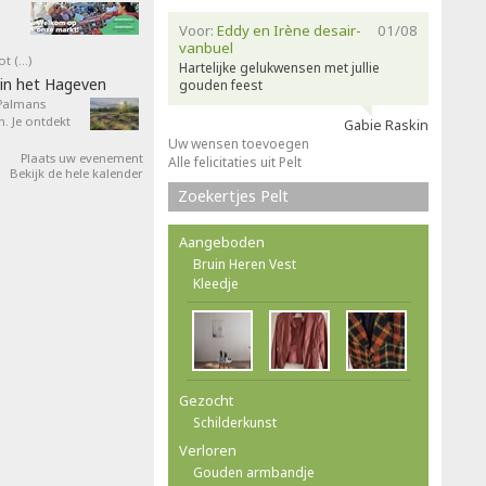
Voor:
Eddy en Irène desair-
01/08
vanbuel
ot (…)
Hartelijke gelukwensen met jullie
in het Hageven
gouden feest
 Palmans
. Je ontdekt
Gabie Raskin
Uw wensen toevoegen
Plaats uw evenement
Alle felicitaties uit Pelt
Bekijk de hele kalender
Zoekertjes Pelt
Aangeboden
Bruin Heren Vest
Kleedje
Gezocht
Schilderkunst
Verloren
Gouden armbandje