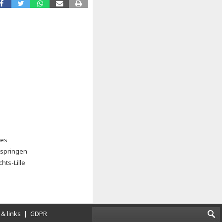
ies
kspringen
hts-Lille
& links
|
GDPR