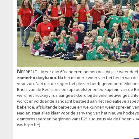
Neerpelt
Meer dan 60 kinderen nemen ook dit jaar weer deel
zomerhockeykamp
. Na het mindere weer van het begin van de
voor zon. Niet dat de regen het plezier heeft getemperd. Met b
Briels van de Red Lions en topspeelster en ex-kapitein van de Re
werd het hockeyvirus aangewakkerd bij de vele nieuwe gezicht
wordt er voldoende aandacht besteed aan het recreatieve aspec
bekende, afsluitende barbecue en we kunnen weer spreken va
Nadien staat alles klaar voor de aanvang van het nieuwe hockey
geïnteresseerden beginnen vanaf 25 augustus via de Phoenix Ac
ww.hcph.be).