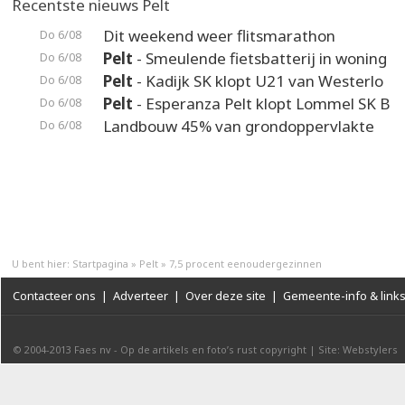
Recentste nieuws Pelt
Dit weekend weer flitsmarathon
Do 6/08
Pelt
- Smeulende fietsbatterij in woning
Do 6/08
Pelt
- Kadijk SK klopt U21 van Westerlo
Do 6/08
Pelt
- Esperanza Pelt klopt Lommel SK B
Do 6/08
Landbouw 45% van grondoppervlakte
Do 6/08
U bent hier:
Startpagina
»
Pelt
»
7,5 procent eenoudergezinnen
Contacteer ons
|
Adverteer
|
Over deze site
|
Gemeente-info & link
© 2004-2013
Faes nv
-
Op de artikels en foto’s rust copyright
|
Site: Webstylers