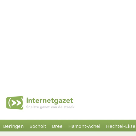
Beringen
Bocholt
Bree
Hamont-Achel
Hechtel-Ekse