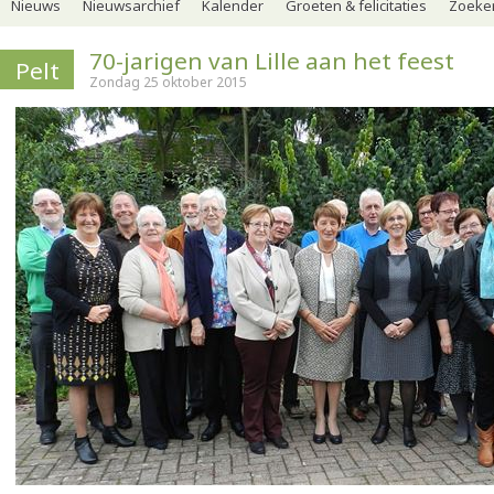
Nieuws
Nieuwsarchief
Kalender
Groeten & felicitaties
Zoeker
70-jarigen van Lille aan het feest
Pelt
Zondag 25 oktober 2015