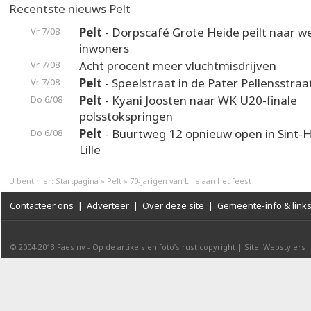
Recentste nieuws Pelt
Pelt
- Dorpscafé Grote Heide peilt naar 
Vr 7/08
inwoners
Acht procent meer vluchtmisdrijven
Vr 7/08
Pelt
- Speelstraat in de Pater Pellensstraa
Vr 7/08
Pelt
- Kyani Joosten naar WK U20-finale
Do 6/08
polsstokspringen
Pelt
- Buurtweg 12 opnieuw open in Sint-H
Do 6/08
Lille
U bent hier:
Startpagina
»
Pelt
»
70-jarigen van Lille aan het feest
Contacteer ons
|
Adverteer
|
Over deze site
|
Gemeente-info & link
© 2004-2013
Faes nv
-
Op de artikels en foto’s rust copyright
|
Site: Webstylers