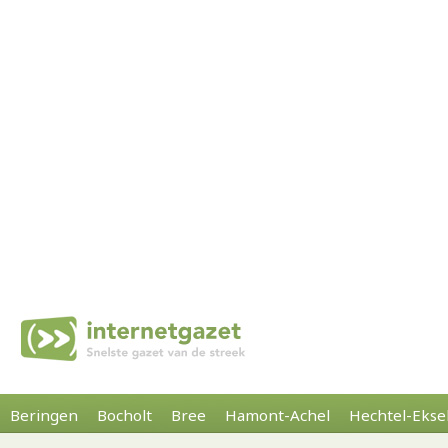
Beringen
Bocholt
Bree
Hamont-Achel
Hechtel-Ekse