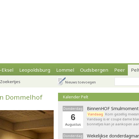
-Eksel
Leopoldsburg
Lommel
Oudsbergen
Peer
Pel
Zoekertjes
Nieuws toevoegen
s in Dommelhof
Kalender Pelt
BinnenHOF Smulmoment
Donderdag
Vandaag
Kom gezellig meesm
6
Vandaag is er coupe dame bla
bonnetjes kan je aankopen aan
Augustus
Wekelijkse donderdagmar
Donderdag