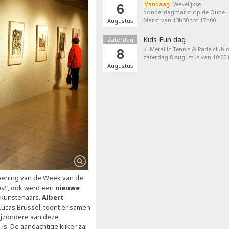
Vandaag
Wekelijkse
6
donderdagmarkt op de Oude
Markt van 13h30 tot 17h00.
Augustus
Kids Fun dag
Zaterdag
K. Metallic Tennis & Padelclub 
8
zaterdag 8 Augustus van 10:00 t
Augustus
opening van de Week van de
st'
, ook werd een
nieuwe
kunstenaars.
Albert
Lucas Brussel, toont er samen
bijzondere aan deze
 is. De aandachtige kijker zal