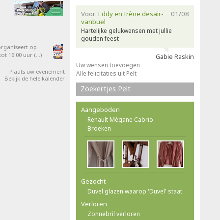
Voor:
Eddy en Irène desair-
01/08
vanbuel
Hartelijke gelukwensen met jullie
gouden feest
organiseert op
ot 16:00 uur (…)
Gabie Raskin
Uw wensen toevoegen
Plaats uw evenement
Alle felicitaties uit Pelt
Bekijk de hele kalender
Zoekertjes Pelt
Aangeboden
Renault Mégane Cabrio
Broeken
Gezocht
Duvel glazen waarop 'Duvel' staat
Verloren
Zonnebril verloren