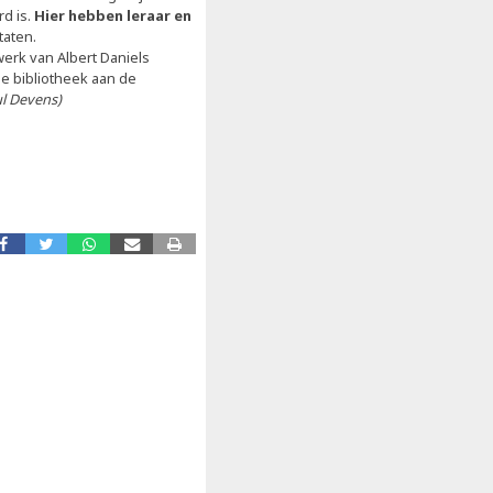
d is.
Hier hebben leraar en
taten.
erk van Albert Daniels
de bibliotheek aan de
ul Devens)