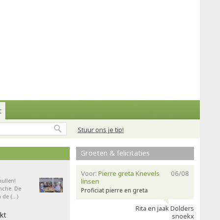
t
Stuur ons je tip!
Groeten & felicitaties
Voor:
Pierre greta Knevels
06/08
ullen!
linsen
nche. De
Proficiat pierre en greta
 de (…)
Rita en jaak Dolders
kt
snoekx