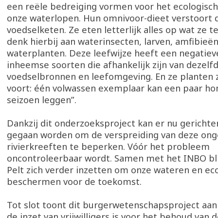
een reële bedreiging vormen voor het ecologisch
onze waterlopen. Hun omnivoor-dieet verstoort d
voedselketen. Ze eten letterlijk alles op wat ze
denk hierbij aan waterinsecten, larven, amfibieën
waterplanten. Deze leefwijze heeft een negatie
inheemse soorten die afhankelijk zijn van dezelf
voedselbronnen en leefomgeving. En ze planten z
voort: één volwassen exemplaar kan een paar hon
seizoen leggen”.
Dankzij dit onderzoeksproject kan er nu gerichte
gegaan worden om de verspreiding van deze on
rivierkreeften te beperken. Vóór het probleem
oncontroleerbaar wordt. Samen met het INBO bl
Pelt zich verder inzetten om onze wateren en e
beschermen voor de toekomst.
Tot slot toont dit burgerwetenschapsproject aa
de inzet van vrijwilligers is voor het behoud van d