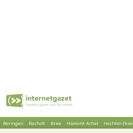
Beringen
Bocholt
Bree
Hamont-Achel
Hechtel-Ekse