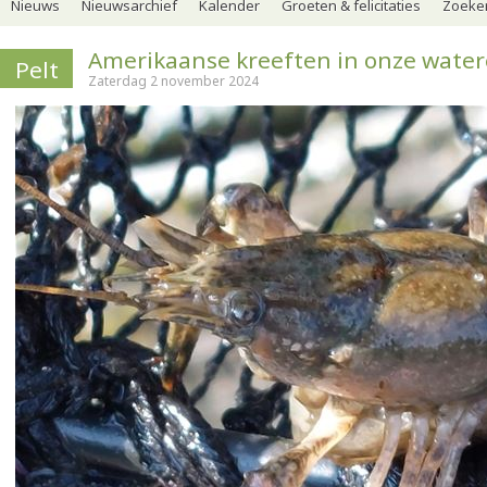
Nieuws
Nieuwsarchief
Kalender
Groeten & felicitaties
Zoeker
Amerikaanse kreeften in onze wate
Pelt
Zaterdag 2 november 2024