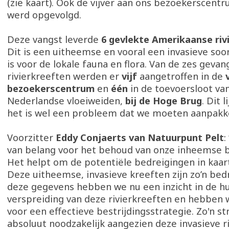
(zie kaart). Ook de vijver aan ons bezoekerscen
werd opgevolgd.
Deze vangst leverde
6 gevlekte Amerikaanse riv
Dit is een uitheemse en vooral een invasieve soor
is voor de lokale fauna en flora. Van de zes geva
rivierkreeften werden er
vijf
aangetroffen in de
bezoekerscentrum
en
één
in de toevoersloot va
Nederlandse vloeiweiden,
bij de Hoge Brug
. Dit 
het is wel een probleem dat we moeten aanpakk
Voorzitter
Eddy Conjaerts van Natuurpunt Pelt
:
van belang voor het behoud van onze inheemse bi
Het helpt om de potentiële bedreigingen in kaar
Deze uitheemse, invasieve kreeften zijn zo’n bedr
deze gegevens hebben we nu een inzicht in de hu
verspreiding van deze rivierkreeften en hebben 
voor een effectieve bestrijdingsstrategie. Zo'n st
absoluut noodzakelijk aangezien deze invasieve r