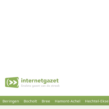
Beringen
Bocholt
Bree
Hamont-Achel
Hechtel-Ekse