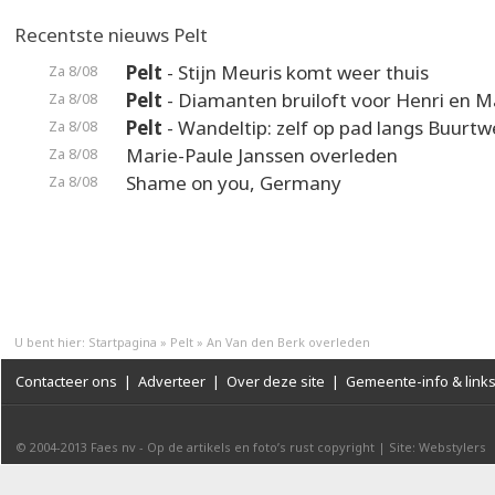
Recentste nieuws Pelt
Pelt
- Stijn Meuris komt weer thuis
Za 8/08
Pelt
- Diamanten bruiloft voor Henri en M
Za 8/08
Pelt
- Wandeltip: zelf op pad langs Buurt
Za 8/08
Marie-Paule Janssen overleden
Za 8/08
Shame on you, Germany
Za 8/08
U bent hier:
Startpagina
»
Pelt
»
An Van den Berk overleden
Contacteer ons
|
Adverteer
|
Over deze site
|
Gemeente-info & link
© 2004-2013
Faes nv
-
Op de artikels en foto’s rust copyright
|
Site: Webstylers