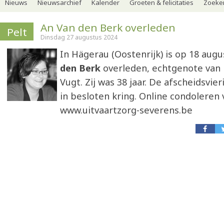
Nieuws
Nieuwsarchief
Kalender
Groeten & felicitaties
Zoeker
An Van den Berk overleden
Pelt
Dinsdag 27 augustus 2024
In Hägerau (Oostenrijk) is op 18 aug
den Berk
overleden, echtgenote van 
Vugt. Zij was 38 jaar. De afscheidsvier
in besloten kring. Online condoleren 
www.uitvaartzorg-severens.be