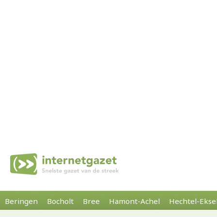
Beringen
Bocholt
Bree
Hamont-Achel
Hechtel-Ekse