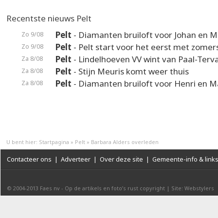
Recentste nieuws Pelt
Pelt
- Diamanten bruiloft voor Johan en M
Zo 9/08
Pelt
- Pelt start voor het eerst met zomer
Zo 9/08
Pelt
- Lindelhoeven VV wint van Paal-Terv
Za 8/08
Pelt
- Stijn Meuris komt weer thuis
Za 8/08
Pelt
- Diamanten bruiloft voor Henri en M
Za 8/08
U bent hier:
Startpagina
»
Pelt
»
Barbara Alders overleden
Contacteer ons
|
Adverteer
|
Over deze site
|
Gemeente-info & link
© 2004-2013
Faes nv
-
Op de artikels en foto’s rust copyright
|
Site: Webstylers