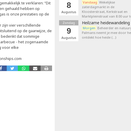
Vandaag
Wekelijkse
gemakkelijk te verklaren: “Dit
8
zaterdagmarkt in de
aren gehaald hebben op
Kloosterstraat, Kerkstraat en
Augustus
gas is onze prestaties op de
Marktpleinstraat van 8.00 uur t
Heilzame heidewandeling 
Zondag
 zijn vier verschillende
Morgen
Beheerder en natuurg
9
tsluitend op de gaarwijze, de
Palmans neemt je mee door het
s je bedenkt dat sommige
ontdekt hoe heide (…)
Augustus
 barbecue - het zogenaamde
ng voor elke
ionships.com