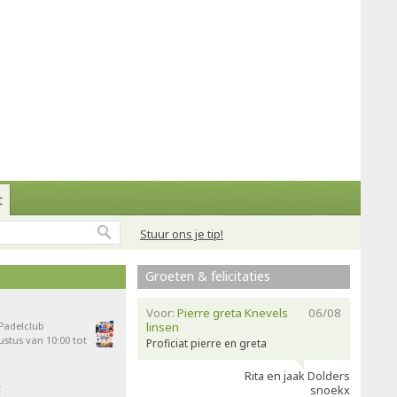
t
Stuur ons je tip!
Groeten & felicitaties
Voor:
Pierre greta Knevels
06/08
 Padelclub
linsen
stus van 10:00 tot
Proficiat pierre en greta
Rita en jaak Dolders
t
snoekx