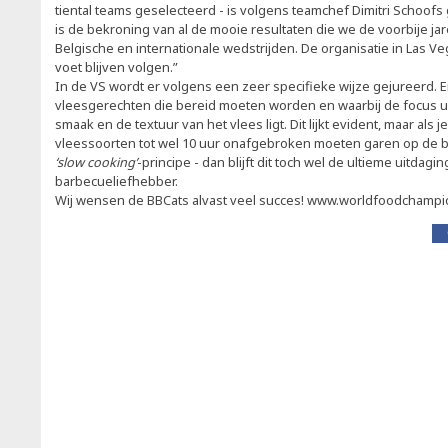
tiental teams geselecteerd - is volgens teamchef Dimitri Schoofs 
is de bekroning van al de mooie resultaten die we de voorbije j
Belgische en internationale wedstrijden. De organisatie in Las Ve
voet blijven volgen.”
In de VS wordt er volgens een zeer specifieke wijze gejureerd. Er
vleesgerechten die bereid moeten worden en waarbij de focus ui
smaak en de textuur van het vlees ligt. Dit lijkt evident, maar al
vleessoorten tot wel 10 uur onafgebroken moeten garen op de
‘slow cooking’
-principe - dan blijft dit toch wel de ultieme uitdagi
barbecueliefhebber.
Wij wensen de BBCats alvast veel succes! www.worldfoodchamp