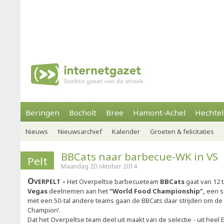
Beringen
Bocholt
Bree
Hamont-Achel
Hechtel
Nieuws
Nieuwsarchief
Kalender
Groeten & felicitaties
BBCats naar barbecue-WK in VS
Pelt
Maandag 20 oktober 2014
Overpelt
Het Overpeltse barbecueteam
BBCats
gaat van 12
Vegas
deelnemen aan het
“World Food Championship”,
een s
met een 50-tal andere teams gaan de BBCats daar strijden om de 
Champion’.
Dat het Overpeltse team deel uit maakt van de selectie - uit heel