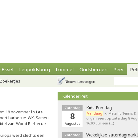
-Eksel
Leopoldsburg
Lommel
Oudsbergen
Peer
Pel
Zoekertjes
Nieuws toevoegen
Kalender Pelt
Kids Fun dag
Zaterdag
 t/m 18 november
in Las
Vandaag
K. Metallic Tennis &
8
oort barbecue-WK. Samen
organiseert op zaterdag 8 Augu
titel van ‘World Barbecue
16:00 uur een (…)
Augustus
Wekelijkse zaterdagmark
 Europa werd slechts een
Zaterdag