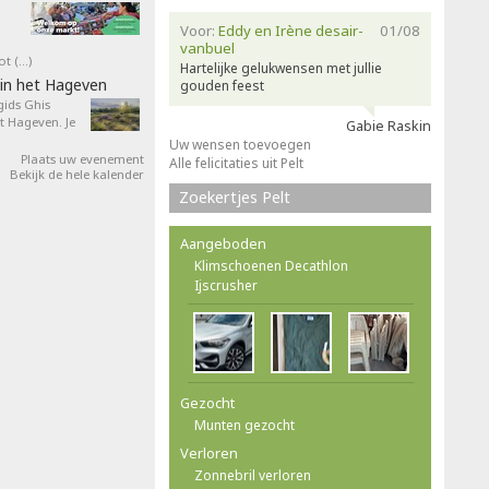
Voor:
Eddy en Irène desair-
01/08
vanbuel
ot (…)
Hartelijke gelukwensen met jullie
in het Hageven
gouden feest
ids Ghis
 Hageven. Je
Gabie Raskin
Uw wensen toevoegen
Plaats uw evenement
Alle felicitaties uit Pelt
Bekijk de hele kalender
Zoekertjes Pelt
Aangeboden
Klimschoenen Decathlon
Ijscrusher
Gezocht
Munten gezocht
Verloren
Zonnebril verloren