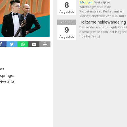
Morgen
Wekelijkse
8
zaterdagmarkt in de
Kloosterstraat, Kerkstraat en
Augustus
Marktpleinstraat van 8.00 uur t
Heilzame heidewandeling 
Zondag
Beheerder en natuurgids Ghis
9
neemt je mee door het Hageven
hoe heide (…)
Augustus
ies
kspringen
hts-Lille