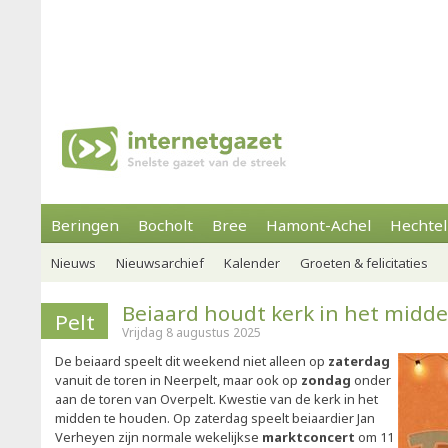
Beringen
Bocholt
Bree
Hamont-Achel
Hechtel
Nieuws
Nieuwsarchief
Kalender
Groeten & felicitaties
Beiaard houdt kerk in het midd
Pelt
Vrijdag 8 augustus 2025
De beiaard speelt dit weekend niet alleen op
zaterdag
vanuit de toren in Neerpelt, maar ook op
zondag
onder
aan de toren van Overpelt. Kwestie van de kerk in het
midden te houden. Op zaterdag speelt beiaardier Jan
Verheyen zijn normale wekelijkse
marktconcert
om 11