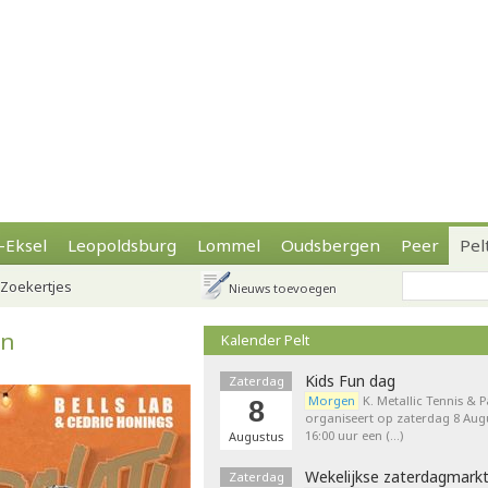
-Eksel
Leopoldsburg
Lommel
Oudsbergen
Peer
Pel
Zoekertjes
Nieuws toevoegen
en
Kalender Pelt
Kids Fun dag
Zaterdag
Morgen
K. Metallic Tennis & 
8
organiseert op zaterdag 8 Augu
16:00 uur een (…)
Augustus
Wekelijkse zaterdagmark
Zaterdag