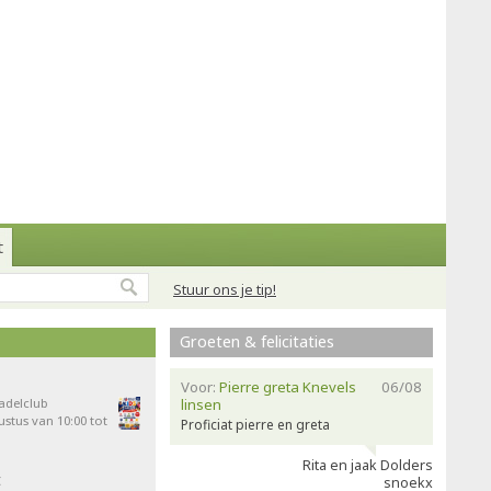
t
Stuur ons je tip!
Groeten & felicitaties
Voor:
Pierre greta Knevels
06/08
Padelclub
linsen
stus van 10:00 tot
Proficiat pierre en greta
Rita en jaak Dolders
t
snoekx