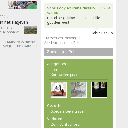
Voor:
Eddy en Irène desair-
01/08
vanbuel
ot (…)
Hartelijke gelukwensen met jullie
in het Hageven
gouden feest
 Palmans
. Je ontdekt
Gabie Raskin
Uw wensen toevoegen
Plaats uw evenement
Alle felicitaties uit Pelt
Bekijk de hele kalender
Zoekertjes Pelt
Aangeboden
Lourdes
Kort wollen jasje
Gezocht
Speciale Duvelglazen
Verloren
Zonnebril verloren