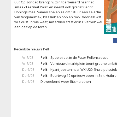
uur. Op zondag brengt hij zijn toerbeiaard naar het
smaakfestival
Palati en neemt ook gitarist Cedric
Honings mee. Samen spelen ze om 18 uur een selectie
van tangomuziek, klassiek en pop en rock. Voor elk wat
wils dus! En wie weet, misschien staat er in Overpelt wel
een geit op de toren…
Recentste nieuws Pelt
Vr 7/08
Pelt
- Speelstraat in de Pater Pellensstraat
Vr 7/08
Pelt
- Vernieuwd marktplein toont groene ambit
Do 6/08
Pelt
- Kyani Joosten naar WK U20-finale polssto
Do 6/08
Pelt
- Buurtweg 12 opnieuw open in Sint-Huibrec
Do 6/08
Dit weekend weer flitsmarathon