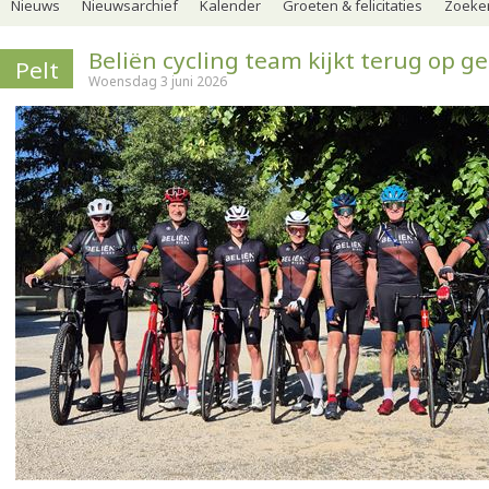
Nieuws
Nieuwsarchief
Kalender
Groeten & felicitaties
Zoeker
Beliën cycling team kijkt terug op ge
Pelt
Woensdag 3 juni 2026