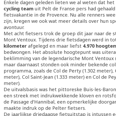
Enkele dagen geleden lieten we al weten dat het
cycling team
uit Pelt de Franse pers had gehaald
fietsvakantie in de Provence. Nu alle renners weer
zijn, kregen we ook wat meer details over hun sp
avontuur.
Met acht fietsers trok de groep dit jaar naar de 
Mont Ventoux. Tijdens drie fietsdagen werd in to
kilometer
afgelegd en maar liefst
4.970 hoogte
bedwongen. Het absolute hoogtepunt was uitera
beklimming van de legendarische Mont Ventoux (
maar daarnaast stonden ook minder bekende col
programma, zoals de Col de Perty (1.302 meter), C
meter), Col Saint-Jean (1.333 meter) en Col de Pe
meter).
De uitvalsbasis was het pittoreske Buis-les-Baron
een streek met indrukwekkende kloven en rotsf
de Passage d'Hannibal, een opmerkelijke doorgan
maakte indruk op de Pelter fietsers.
De jaarlijkse driedaagse fietsuitstap is intussen 