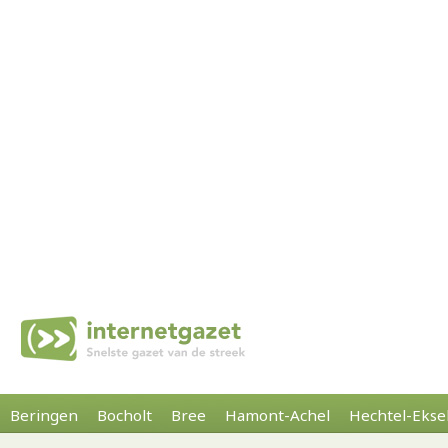
Beringen
Bocholt
Bree
Hamont-Achel
Hechtel-Ekse