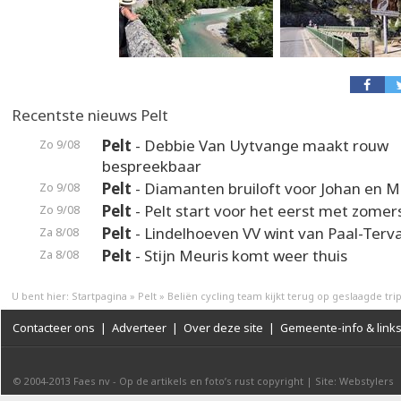
Recentste nieuws Pelt
Pelt
- Debbie Van Uytvange maakt rouw
Zo 9/08
bespreekbaar
Pelt
- Diamanten bruiloft voor Johan en M
Zo 9/08
Pelt
- Pelt start voor het eerst met zomer
Zo 9/08
Pelt
- Lindelhoeven VV wint van Paal-Terv
Za 8/08
Pelt
- Stijn Meuris komt weer thuis
Za 8/08
U bent hier:
Startpagina
»
Pelt
»
Beliën cycling team kijkt terug op geslaagde tri
Contacteer ons
|
Adverteer
|
Over deze site
|
Gemeente-info & link
© 2004-2013
Faes nv
-
Op de artikels en foto’s rust copyright
|
Site: Webstylers