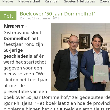
Nieuws
Nieuwsarchief
Kalender
Groeten & felicitaties
Zoeker
Boek over '50 jaar Dommelhof'
Pelt
Zondag 23 september 2018
Neerpelt
Gisteravond sloot
Dommelhof
het
feestjaar rond zijn
50-jarige
geschiedenis
af én
werd het startschot
gegeven voor een
nieuw seizoen. “We
sluiten het feestjaar
af met de
presentatie van een
boek over 50 jaar Dommelhof,” zei gedeputeerde
Igor Philtjens. “Het boek laat zien hoe de provin
pionierde binnen het cultuurveld en ambitieus s