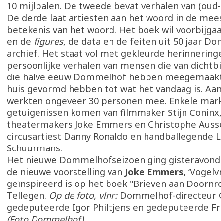
10 mijlpalen. De tweede bevat verhalen van (ou
De derde laat artiesten aan het woord in de mee
betekenis van het woord. Het boek wil voorbijga
en de
figures
, de data en de feiten uit 50 jaar D
archief. Het staat vol met gekleurde herinnering
persoonlijke verhalen van mensen die van dichtbi
die halve eeuw Dommelhof hebben meegemaakt.
huis gevormd hebben tot wat het vandaag is. Aa
werkten ongeveer 30 personen mee. Enkele mar
getuigenissen komen van filmmaker Stijn Coninx
theatermakers Joke Emmers en Christophe Auss
circusartiest Danny Ronaldo en handballegende L
Schuurmans.
Het nieuwe Dommelhofseizoen ging gisteravond 
de nieuwe voorstelling van
Joke Emmers,
‘Vogelvri
geïnspireerd is op het boek "Brieven aan Doornr
Tellegen.
Op de foto, vlnr:
Dommelhof-directeur G
gedeputeerde Igor Philtjens en gedeputeerde F
(Foto Dommelhof)