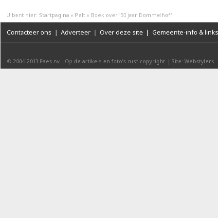
U bent hier:
Startpagina
»
Pelt
»
Boek over '50 jaar Dommelhof'
Contacteer ons
|
Adverteer
|
Over deze site
|
Gemeente-info & link
© 2004-2013
Faes nv
-
Op de artikels en foto’s rust copyright
|
Site: Webstylers