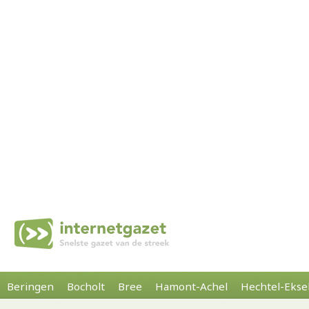
Beringen
Bocholt
Bree
Hamont-Achel
Hechtel-Ekse