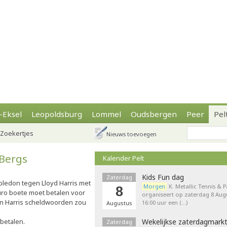
-Eksel
Leopoldsburg
Lommel
Oudsbergen
Peer
Pel
Zoekertjes
Nieuws toevoegen
 Bergs
Kalender Pelt
Kids Fun dag
Zaterdag
ledon tegen Lloyd Harris met
Morgen
K. Metallic Tennis & 
8
 euro boete moet betalen voor
organiseert op zaterdag 8 Augu
egen Harris scheldwoorden zou
16:00 uur een (…)
Augustus
betalen.
Wekelijkse zaterdagmark
Zaterdag