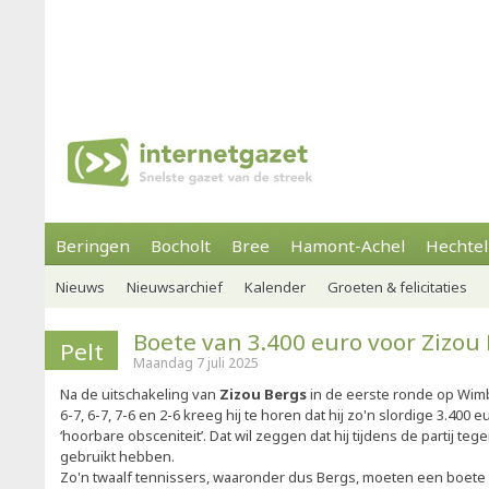
Beringen
Bocholt
Bree
Hamont-Achel
Hechtel
Nieuws
Nieuwsarchief
Kalender
Groeten & felicitaties
Boete van 3.400 euro voor Zizou
Pelt
Maandag 7 juli 2025
Na de uitschakeling van
Zizou Bergs
in de eerste ronde op Wimb
6-7, 6-7, 7-6 en 2-6 kreeg hij te horen dat hij zo'n slordige 3.400
‘hoorbare obsceniteit’. Dat wil zeggen dat hij tijdens de partij t
gebruikt hebben.
Zo'n twaalf tennissers, waaronder dus Bergs, moeten een boete 