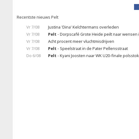
Recentste nieuws Pelt
Vr 7/08
Justina 'Dina' Kelchtermans overleden
Vr 7/08
Pelt
- Dorpscafé Grote Heide peilt naar wensen
Vr 7/08
Acht procent meer vluchtmisdrijven
Vr 7/08
Pelt
- Speelstraat in de Pater Pellensstraat
Do 6/08
Pelt
- Kyani Joosten naar WK U20-finale polssto