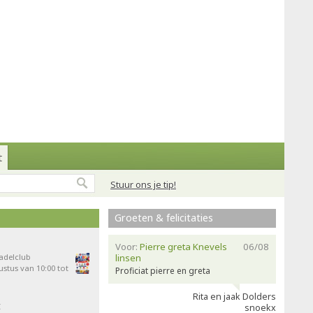
t
Stuur ons je tip!
Groeten & felicitaties
Voor:
Pierre greta Knevels
06/08
Padelclub
linsen
stus van 10:00 tot
Proficiat pierre en greta
Rita en jaak Dolders
t
snoekx