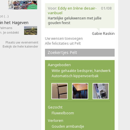
Voor:
Eddy en Irène desair-
01/08
vanbuel
ot (…)
Hartelijke gelukwensen met jullie
in het Hageven
gouden feest
 Palmans
. Je ontdekt
Gabie Raskin
Uw wensen toevoegen
Plaats uw evenement
Alle felicitaties uit Pelt
Bekijk de hele kalender
Zoekertjes Pelt
Aangeboden
Witte gehaakte bedsprei, handwerk
Automatisch kippenvoerbak
Gezocht
Fluweelboom
Verloren
Gouden armbandje