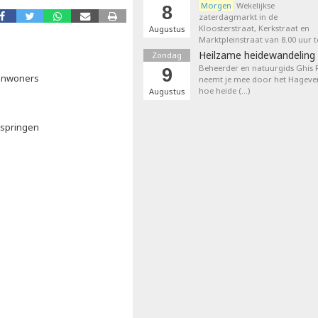
Morgen
Wekelijkse
8
zaterdagmarkt in de
Kloosterstraat, Kerkstraat en
Augustus
Marktpleinstraat van 8.00 uur t
Heilzame heidewandeling 
Zondag
Beheerder en natuurgids Ghis
9
 inwoners
neemt je mee door het Hageven
hoe heide (…)
Augustus
kspringen