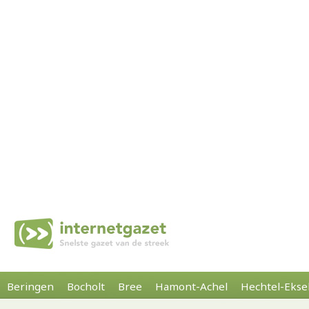
Beringen
Bocholt
Bree
Hamont-Achel
Hechtel-Ekse