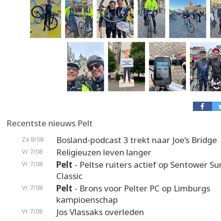
Recentste nieuws Pelt
Bosland-podcast 3 trekt naar Joe’s Bridge
Za 8/08
Religieuzen leven langer
Vr 7/08
Pelt
- Peltse ruiters actief op Sentower 
Vr 7/08
Classic
Pelt
- Brons voor Pelter PC op Limburgs
Vr 7/08
kampioenschap
Jos Vlassaks overleden
Vr 7/08