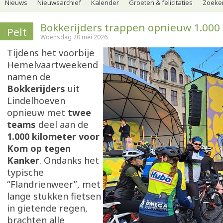
Nieuws
Nieuwsarchief
Kalender
Groeten & felicitaties
Zoeker
Bokkerijders trappen opnieuw 1.000
Pelt
Woensdag 20 mei 2026
Tijdens het voorbije
Hemelvaartweekend
namen de
Bokkerijders
uit
Lindelhoeven
opnieuw met
twee
teams
deel aan de
1.000 kilometer voor
Kom op tegen
Kanker
. Ondanks het
typische
“Flandrienweer”, met
lange stukken fietsen
in gietende regen,
brachten alle