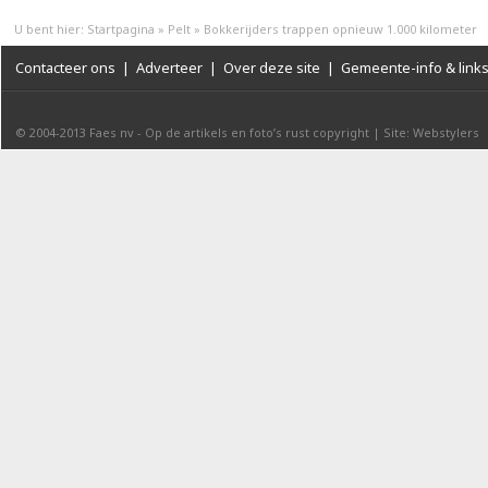
U bent hier:
Startpagina
»
Pelt
»
Bokkerijders trappen opnieuw 1.000 kilometer
Contacteer ons
|
Adverteer
|
Over deze site
|
Gemeente-info & link
© 2004-2013
Faes nv
-
Op de artikels en foto’s rust copyright
|
Site: Webstylers