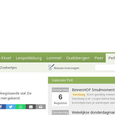
-Eksel
Leopoldsburg
Lommel
Oudsbergen
Peer
Pel
Zoekertjes
Nieuws toevoegen
Kalender Pelt
BinnenHOF Smulmoment
Donderdag
leegstaande stal. De
Vandaag
Kom gezellig meesm
6
 niet gekend.
Vandaag is er coupe dame bla
bonnetjes kan je aankopen aan
Augustus
Wekelijkse donderdagmar
Donderdag