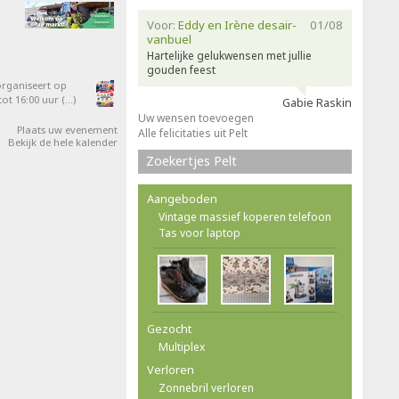
Voor:
Eddy en Irène desair-
01/08
vanbuel
Hartelijke gelukwensen met jullie
gouden feest
organiseert op
ot 16:00 uur (…)
Gabie Raskin
Uw wensen toevoegen
Plaats uw evenement
Alle felicitaties uit Pelt
Bekijk de hele kalender
Zoekertjes Pelt
Aangeboden
Vintage massief koperen telefoon
Tas voor laptop
Gezocht
Multiplex
Verloren
Zonnebril verloren