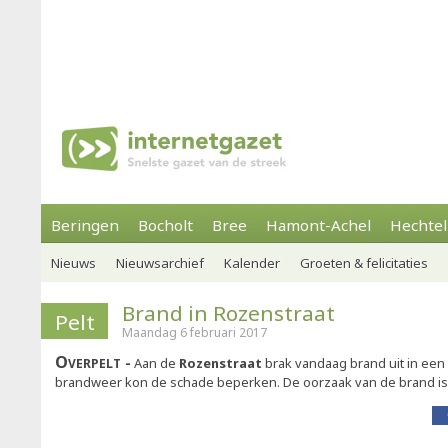
Beringen
Bocholt
Bree
Hamont-Achel
Hechtel
Nieuws
Nieuwsarchief
Kalender
Groeten & felicitaties
Brand in Rozenstraat
Pelt
Maandag 6 februari 2017
Overpelt
Aan de
Rozenstraat
brak vandaag brand uit in een 
brandweer kon de schade beperken. De oorzaak van de brand is