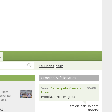
t
Stuur ons je tip!
Groeten & felicitaties
Voor:
Pierre greta Knevels
06/08
ullen!
linsen
nche. De
Proficiat pierre en greta
 de (…)
Rita en jaak Dolders
kt
snoekx