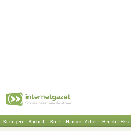
Beringen
Bocholt
Bree
Hamont-Achel
Hechtel-Ekse