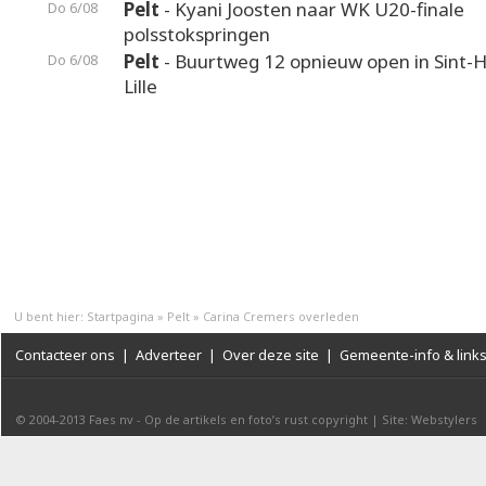
Pelt
- Kyani Joosten naar WK U20-finale
Do 6/08
polsstokspringen
Pelt
- Buurtweg 12 opnieuw open in Sint-H
Do 6/08
Lille
U bent hier:
Startpagina
»
Pelt
»
Carina Cremers overleden
Contacteer ons
|
Adverteer
|
Over deze site
|
Gemeente-info & link
© 2004-2013
Faes nv
-
Op de artikels en foto’s rust copyright
|
Site: Webstylers