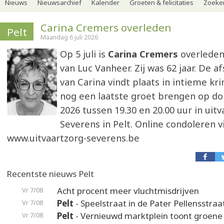
Nieuws
Nieuwsarchief
Kalender
Groeten & felicitaties
Zoeker
Carina Cremers overleden
Pelt
Maandag 6 juli 2026
Op 5 juli is
Carina Cremers
overleden
van Luc Vanheer. Zij was 62 jaar. De a
van Carina vindt plaats in intieme kri
nog een laatste groet brengen op don
2026 tussen 19.30 en 20.00 uur in ui
Severens in Pelt. Online condoleren v
www.uitvaartzorg-severens.be
Recentste nieuws Pelt
Acht procent meer vluchtmisdrijven
Vr 7/08
Pelt
- Speelstraat in de Pater Pellensstraa
Vr 7/08
Pelt
- Vernieuwd marktplein toont groene
Vr 7/08